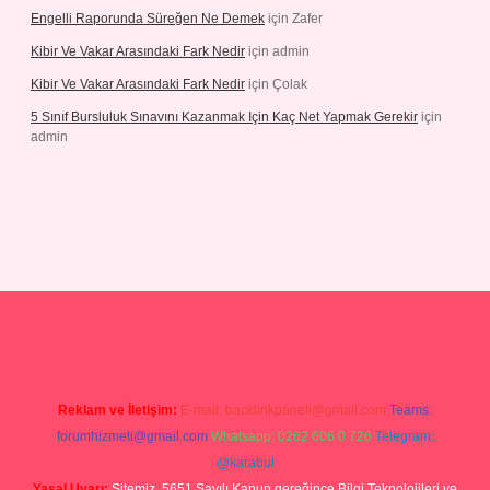
Engelli Raporunda Süreğen Ne Demek
için
Zafer
Kibir Ve Vakar Arasındaki Fark Nedir
için
admin
Kibir Ve Vakar Arasındaki Fark Nedir
için
Çolak
5 Sınıf Bursluluk Sınavını Kazanmak Için Kaç Net Yapmak Gerekir
için
admin
 giriş
Reklam ve İletişim:
E-mail:
backlinkpaneli@gmail.com
Teams:
forumhizmeti@gmail.com
Whatsapp: 0262 606 0 726
Telegram:
@karabul
Yasal Uyarı:
Sitemiz, 5651 Sayılı Kanun gereğince Bilgi Teknolojileri ve