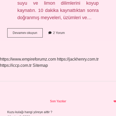
suyu ve limon dilimlerini koyup
kaynatın. 10 dakika kaynattıktan sonra
doğranmış meyveleri, üzümleri ve…
Kayısı
Devamını okuyun
2 Yorum
Hoşafı
Nasıl
Yapılır
Nefis
Yemek
https://www.empireforumz.com
https://jackhenry.com.tr
Tarifleri
https://iccp.com.tr
Sitemap
Sidebar
Son Yazılar
Kuzu kulağı hangi yöreye aittir ?