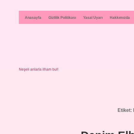
Anasayfa
Gizlilik Politikası
Yasal Uyarı
Hakkımızda
Neşeli anlarla ilham bul!
Etiket: