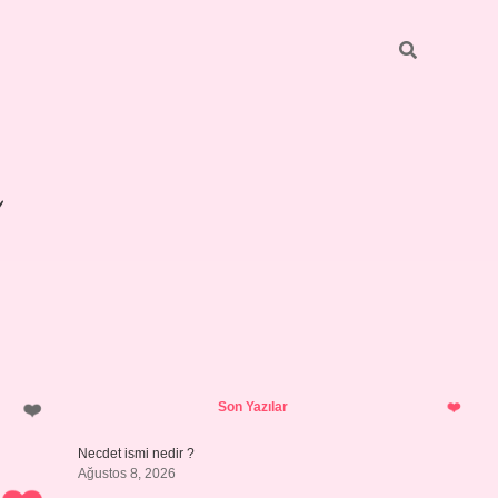
Sidebar
betexper giriş
Son Yazılar
Necdet ismi nedir ?
Ağustos 8, 2026