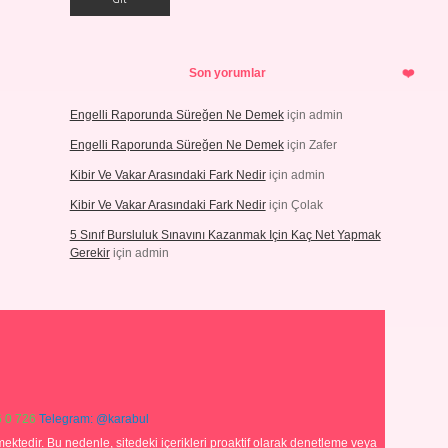
Son yorumlar
Engelli Raporunda Süreğen Ne Demek
için
admin
Engelli Raporunda Süreğen Ne Demek
için
Zafer
Kibir Ve Vakar Arasındaki Fark Nedir
için
admin
Kibir Ve Vakar Arasındaki Fark Nedir
için
Çolak
5 Sınıf Bursluluk Sınavını Kazanmak Için Kaç Net Yapmak
Gerekir
için
admin
 0 726
Telegram: @karabul
ektedir. Bu nedenle, sitedeki içerikleri proaktif olarak denetleme veya