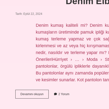
Denim El
Tarih: Eylül 22, 2024
Denim kumaş kaliteli mi? Denim ku
kumaşların üretiminde pamuk ipliği kul
kumaş terleme yapmaz ve çok sağlık
kirlenmesi ve az veya hiç kırışmama
nedir, nasıldır ve terleme yapar mı?
ÖnerileriHürriyet › … › Moda › St
pantolonlar, örgülü ipliklerle dayanı
Bu pantolonlar aynı zamanda popüler ol
ve kesimler sunarlar. Kot pantolon t
Denim
Devamını okuyun
2 Yorum
Elbise
Ne
Demek