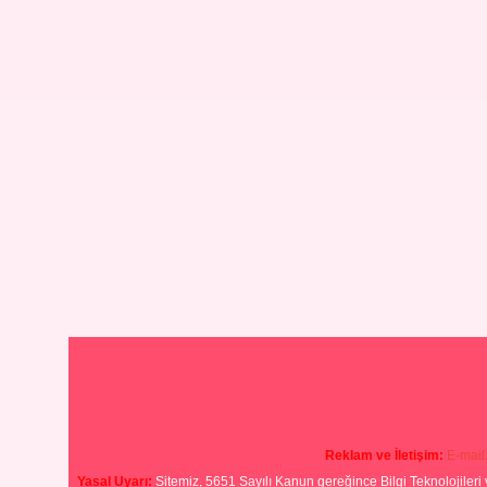
Reklam ve İletişim:
E-mail
Yasal Uyarı:
Sitemiz, 5651 Sayılı Kanun gereğince Bilgi Teknolojileri 