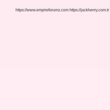
https://www.empireforumz.com
https://jackhenry.com.tr