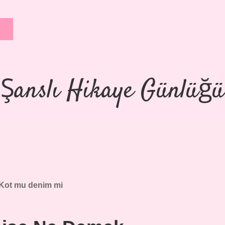
Şanslı Hikaye Günlüğü
Kot mu denim mi