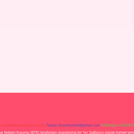
:
backlinkpaneli@gmail.com
Teams:
forumhizmeti@gmail.com
Whatsapp: 0262 606
ve İletişim Kurumu (BTK) tarafından onaylanmış bir Yer Sağlayıcı olarak hizmet verm