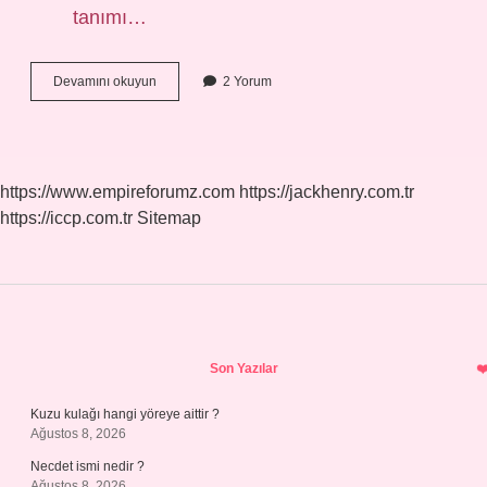
tanımı…
Denim
Devamını okuyun
2 Yorum
Elbise
Ne
Demek
https://www.empireforumz.com
https://jackhenry.com.tr
https://iccp.com.tr
Sitemap
Sidebar
Son Yazılar
Kuzu kulağı hangi yöreye aittir ?
Ağustos 8, 2026
Necdet ismi nedir ?
Ağustos 8, 2026