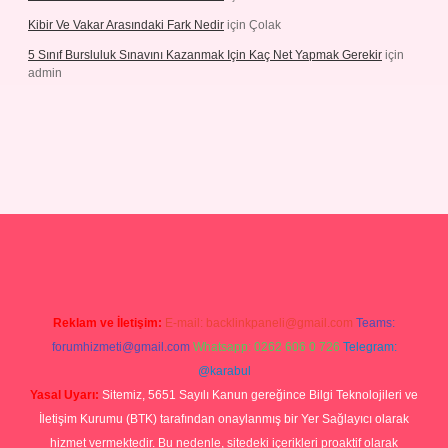
Kibir Ve Vakar Arasındaki Fark Nedir
için
Çolak
5 Sınıf Bursluluk Sınavını Kazanmak Için Kaç Net Yapmak Gerekir
için
admin
iriş
Reklam ve İletişim:
E-mail:
backlinkpaneli@gmail.com
Teams:
forumhizmeti@gmail.com
Whatsapp: 0262 606 0 726
Telegram:
@karabul
Yasal Uyarı:
Sitemiz, 5651 Sayılı Kanun gereğince Bilgi Teknolojileri ve
İletişim Kurumu (BTK) tarafından onaylanmış bir Yer Sağlayıcı olarak
hizmet vermektedir. Bu nedenle, sitedeki içerikleri proaktif olarak