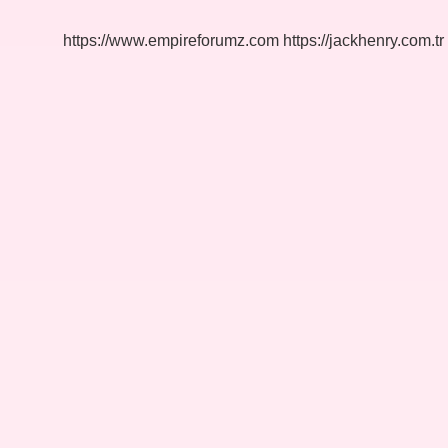
https://www.empireforumz.com
https://jackhenry.com.tr