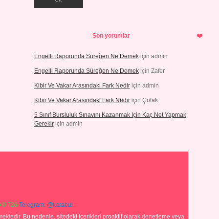
Son yorumlar
Engelli Raporunda Süreğen Ne Demek
için
admin
Engelli Raporunda Süreğen Ne Demek
için
Zafer
Kibir Ve Vakar Arasındaki Fark Nedir
için
admin
Kibir Ve Vakar Arasındaki Fark Nedir
için
Çolak
5 Sınıf Bursluluk Sınavını Kazanmak Için Kaç Net Yapmak
Gerekir
için
admin
 0 726
Telegram: @karabul
ektedir. Bu nedenle, sitedeki içerikleri proaktif olarak denetleme veya