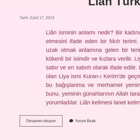
Lian Tür
Tarih: Eylül 17, 2024
Liân isminin anlamı nedir? Bir kadın
etmesini ifade eden bir fıkıh terim
uzak olmak anlamına gelen bir ter
kökenli bir isimdir ve kızlara verilir. 
sabır ve en sabırlı olarak ifade edili
olan Liya ismi Kuran-ı Kerim’de geç
bu bağışlanma ve merhamet yeminin
bunu, yeminin günahlarının Allah tar
yorumladılar. Liân kelimesi lanet ke
Lian
Devamını okuyun
Yorum Bırak
Türkçe
Ne
Demek