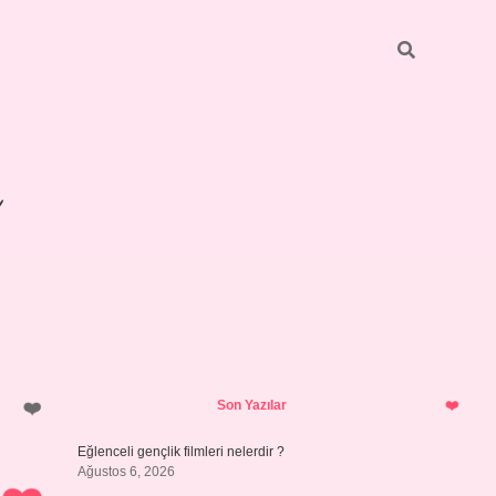
Sidebar
betexper giriş
Son Yazılar
Eğlenceli gençlik filmleri nelerdir ?
Ağustos 6, 2026