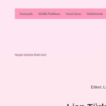
Anasayfa
Gizlilik Politikası
Yasal Uyarı
Hakkımızda
Neşeli anlarla ilham bul!
Etiket:
L