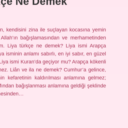
kçe Ne Demek
ın, kendisini zina ile suçlayan kocasına yemin
i. Allah’ın bağışlamasından ve merhametinden
im. Liya türkçe ne demek? Liya ismi Arapça
Liya isminin anlamı sabırlı, en iyi sabır, en güzel
r. Liya ismi Kuran’da geçiyor mu? Arapça kökenli
mez. Liân ve ila ne demek? Cumhur’a gelince,
 kefaretinin kaldırılması anlamına gelmez;
afından bağışlanması anlamına geldiği şeklinde
limesinden…