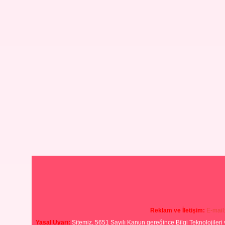
Reklam ve İletişim:
E-mail
Yasal Uyarı:
Sitemiz, 5651 Sayılı Kanun gereğince Bilgi Teknolojileri 