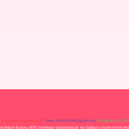
:
backlinkpaneli@gmail.com
Teams:
forumhizmeti@gmail.com
Whatsapp: 0262 606
ve İletişim Kurumu (BTK) tarafından onaylanmış bir Yer Sağlayıcı olarak hizmet verm