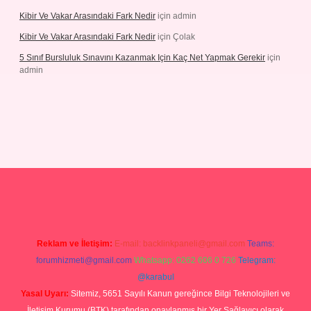
Kibir Ve Vakar Arasındaki Fark Nedir
için
admin
Kibir Ve Vakar Arasındaki Fark Nedir
için
Çolak
5 Sınıf Bursluluk Sınavını Kazanmak Için Kaç Net Yapmak Gerekir
için
admin
giriş
Reklam ve İletişim:
E-mail:
backlinkpaneli@gmail.com
Teams:
forumhizmeti@gmail.com
Whatsapp: 0262 606 0 726
Telegram:
@karabul
Yasal Uyarı:
Sitemiz, 5651 Sayılı Kanun gereğince Bilgi Teknolojileri ve
İletişim Kurumu (BTK) tarafından onaylanmış bir Yer Sağlayıcı olarak