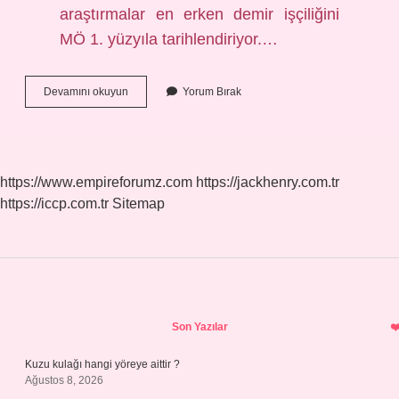
araştırmalar en erken demir işçiliğini
MÖ 1. yüzyıla tarihlendiriyor.…
Maden
Devamını okuyun
Yorum Bırak
Devri
Ne
Zaman
Başladı
https://www.empireforumz.com
https://jackhenry.com.tr
https://iccp.com.tr
Sitemap
Sidebar
Son Yazılar
Kuzu kulağı hangi yöreye aittir ?
Ağustos 8, 2026