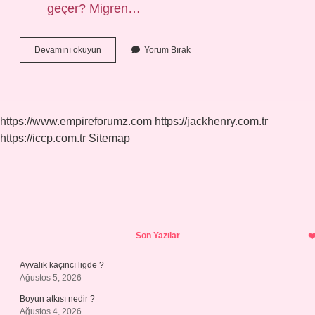
geçer? Migren…
Göze
Devamını okuyun
Yorum Bırak
Vuran
Migren
Ağrısına
Ne
Iyi
https://www.empireforumz.com
https://jackhenry.com.tr
Gelir
https://iccp.com.tr
Sitemap
Sidebar
Son Yazılar
Ayvalık kaçıncı ligde ?
Ağustos 5, 2026
Boyun atkısı nedir ?
Ağustos 4, 2026