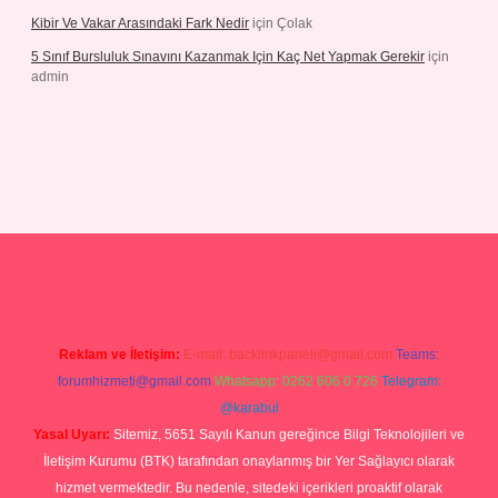
Kibir Ve Vakar Arasındaki Fark Nedir
için
Çolak
5 Sınıf Bursluluk Sınavını Kazanmak Için Kaç Net Yapmak Gerekir
için
admin
iriş
Reklam ve İletişim:
E-mail:
backlinkpaneli@gmail.com
Teams:
forumhizmeti@gmail.com
Whatsapp: 0262 606 0 726
Telegram:
@karabul
Yasal Uyarı:
Sitemiz, 5651 Sayılı Kanun gereğince Bilgi Teknolojileri ve
İletişim Kurumu (BTK) tarafından onaylanmış bir Yer Sağlayıcı olarak
hizmet vermektedir. Bu nedenle, sitedeki içerikleri proaktif olarak