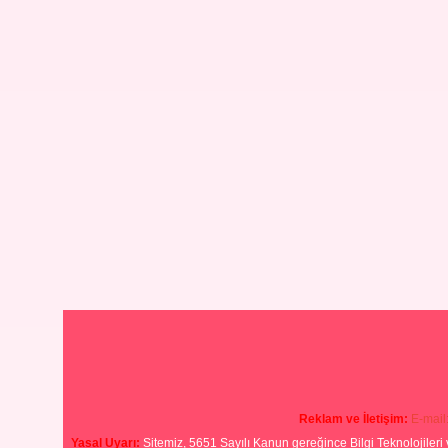
Reklam ve İletişim:
E-mail
Yasal Uyarı:
Sitemiz, 5651 Sayılı Kanun gereğince Bilgi Teknolojileri 