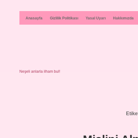
Anasayfa
Gizlilik Politikası
Yasal Uyarı
Hakkımızda
Neşeli anlarla ilham bul!
Etike