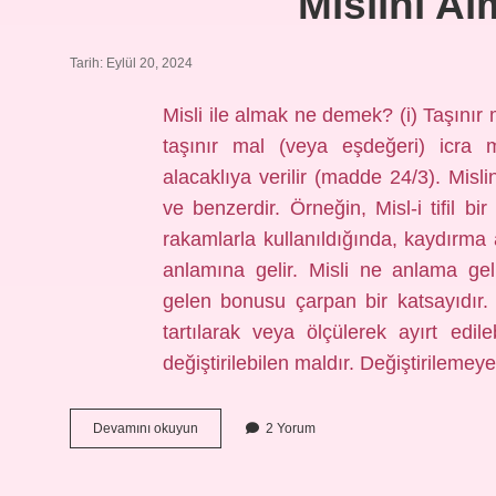
Mislini A
Tarih: Eylül 20, 2024
Misli ile almak ne demek? (i) Taşınır m
taşınır mal (veya eşdeğeri) icra 
alacaklıya verilir (madde 24/3). Mis
ve benzerdir. Örneğin, Misl-i tifil bi
rakamlarla kullanıldığında, kaydırma 
anlamına gelir. Misli ne anlama gel
gelen bonusu çarpan bir katsayıdır
tartılarak veya ölçülerek ayırt edil
değiştirilebilen maldır. Değiştirilemey
Mislini
Devamını okuyun
2 Yorum
Almak
Ne
Demek