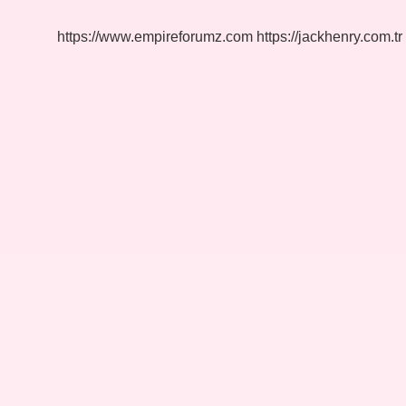
https://www.empireforumz.com
https://jackhenry.com.tr