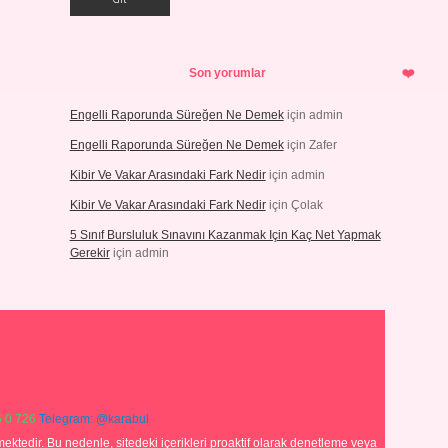
Son yorumlar
Engelli Raporunda Süreğen Ne Demek
için
admin
Engelli Raporunda Süreğen Ne Demek
için
Zafer
Kibir Ve Vakar Arasındaki Fark Nedir
için
admin
Kibir Ve Vakar Arasındaki Fark Nedir
için
Çolak
5 Sınıf Bursluluk Sınavını Kazanmak Için Kaç Net Yapmak
Gerekir
için
admin
 0 726
Telegram: @karabul
ektedir. Bu nedenle, sitedeki içerikleri proaktif olarak denetleme veya