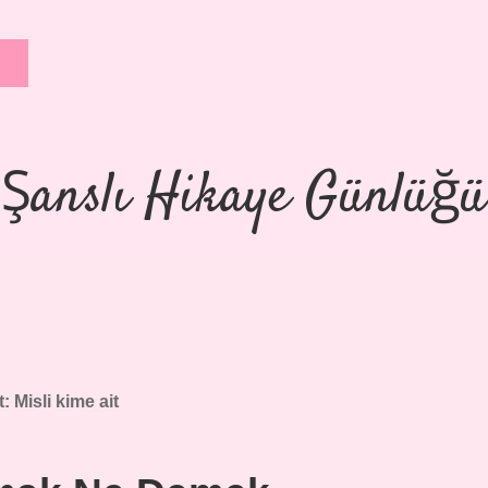
Şanslı Hikaye Günlüğü
t:
Misli kime ait