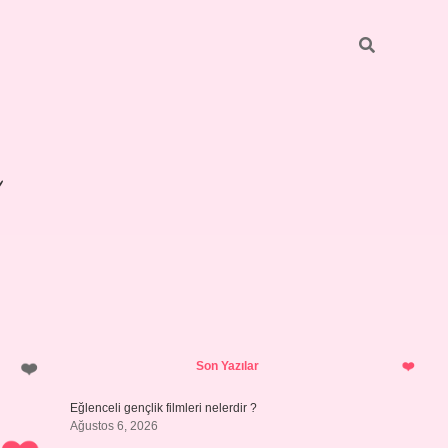
Sidebar
betexper giriş
Son Yazılar
Eğlenceli gençlik filmleri nelerdir ?
Ağustos 6, 2026