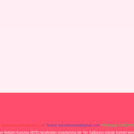
:
backlinkpaneli@gmail.com
Teams:
forumhizmeti@gmail.com
Whatsapp: 0262 606
ve İletişim Kurumu (BTK) tarafından onaylanmış bir Yer Sağlayıcı olarak hizmet verm