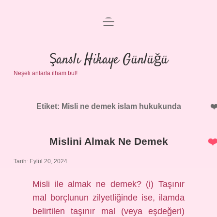
menüyü
Anasayfa
aç
Gizlilik Politikası
Şanslı Hikaye Günlüğü
Neşeli anlarla ilham bul!
Yasal Uyarı
Hakkımızda
Etiket:
Misli ne demek islam hukukunda
Mislini Almak Ne Demek
Tarih: Eylül 20, 2024
Misli ile almak ne demek? (i) Taşınır
mal borçlunun zilyetliğinde ise, ilamda
belirtilen taşınır mal (veya eşdeğeri)