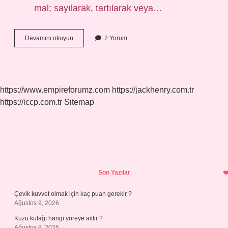
mal; sayılarak, tartılarak veya…
Mislini
Devamını okuyun
2 Yorum
Almak
Ne
Demek
https://www.empireforumz.com
https://jackhenry.com.tr
https://iccp.com.tr
Sitemap
Sidebar
Son Yazılar
Çevik kuvvet olmak için kaç puan gerekir ?
Ağustos 9, 2026
Kuzu kulağı hangi yöreye aittir ?
Ağustos 8, 2026