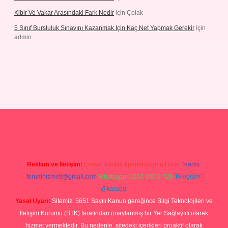
Kibir Ve Vakar Arasındaki Fark Nedir
için
Çolak
5 Sınıf Bursluluk Sınavını Kazanmak Için Kaç Net Yapmak Gerekir
için
admin
iriş
Reklam ve İletişim:
E-mail:
backlinkpaneli@gmail.com
Teams:
forumhizmeti@gmail.com
Whatsapp: 0262 606 0 726
Telegram:
@karabul
Yasal Uyarı:
Sitemiz, 5651 Sayılı Kanun gereğince Bilgi Teknolojileri ve
İletişim Kurumu (BTK) tarafından onaylanmış bir Yer Sağlayıcı olarak
hizmet vermektedir. Bu nedenle, sitedeki içerikleri proaktif olarak