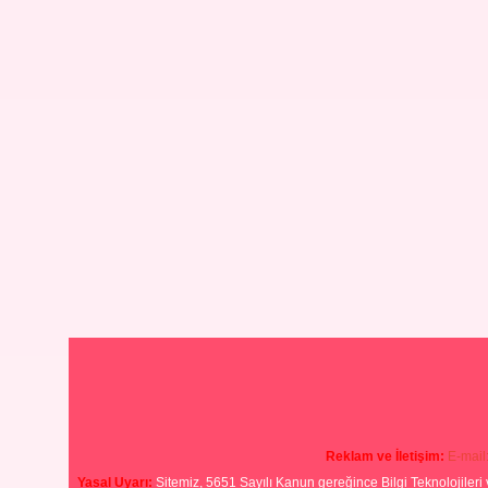
Reklam ve İletişim:
E-mail
Yasal Uyarı:
Sitemiz, 5651 Sayılı Kanun gereğince Bilgi Teknolojileri 