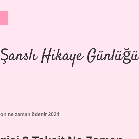
Şanslı Hikaye Günlüğü
on ne zaman ödenir 2024