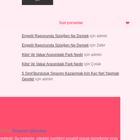
Son yorumlar
Engelli Raporunda Süreğen Ne Demek
için
admin
Engelli Raporunda Süreğen Ne Demek
için
Zafer
Kibir Ve Vakar Arasındaki Fark Nedir
için
admin
Kibir Ve Vakar Arasındaki Fark Nedir
için
Çolak
5 Sınıf Bursluluk Sınavını Kazanmak Için Kaç Net Yapmak
Gerekir
için
admin
 0 726
Telegram: @karabul
ektedir. Bu nedenle, sitedeki içerikleri proaktif olarak denetleme veya