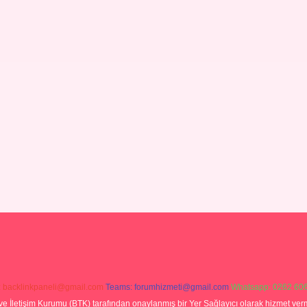
:
backlinkpaneli@gmail.com
Teams:
forumhizmeti@gmail.com
Whatsapp: 0262 606
ve İletişim Kurumu (BTK) tarafından onaylanmış bir Yer Sağlayıcı olarak hizmet verm