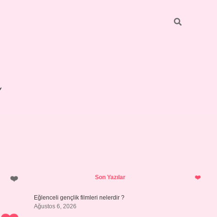
Sidebar
betexper giriş
Son Yazılar
Eğlenceli gençlik filmleri nelerdir ?
Ağustos 6, 2026