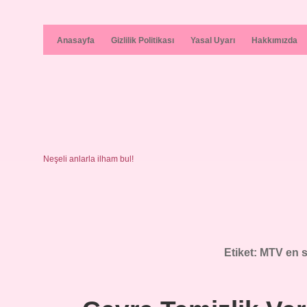
Anasayfa
Gizlilik Politikası
Yasal Uyarı
Hakkımızda
Neşeli anlarla ilham bul!
Etiket:
MTV en s