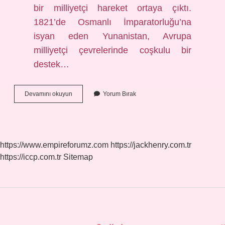
bir milliyetçi hareket ortaya çıktı.
1821’de Osmanlı İmparatorluğu’na
isyan eden Yunanistan, Avrupa
milliyetçi çevrelerinde coşkulu bir
destek…
Milliyetçi
Devamını okuyun
Yorum Bırak
Isyan
Nedir
https://www.empireforumz.com
https://jackhenry.com.tr
https://iccp.com.tr
Sitemap
Sidebar