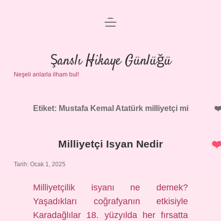
menüyü
Anasayfa
aç
Gizlilik Politikası
Şanslı Hikaye Günlüğü
Neşeli anlarla ilham bul!
Yasal Uyarı
Hakkımızda
Etiket:
Mustafa Kemal Atatürk milliyetçi mi
Milliyetçi Isyan Nedir
Tarih: Ocak 1, 2025
Milliyetçilik isyanı ne demek?
Yaşadıkları coğrafyanın etkisiyle
Karadağlılar 18. yüzyılda her fırsatta