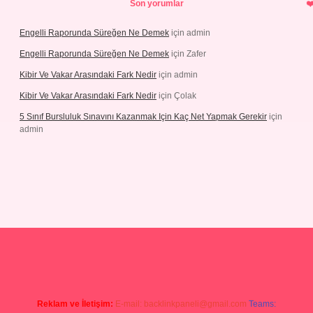
Son yorumlar
Engelli Raporunda Süreğen Ne Demek
için
admin
Engelli Raporunda Süreğen Ne Demek
için
Zafer
Kibir Ve Vakar Arasındaki Fark Nedir
için
admin
Kibir Ve Vakar Arasındaki Fark Nedir
için
Çolak
5 Sınıf Bursluluk Sınavını Kazanmak Için Kaç Net Yapmak Gerekir
için
admin
giriş
Reklam ve İletişim:
E-mail:
backlinkpaneli@gmail.com
Teams: