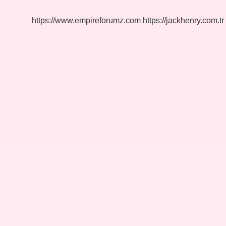
https://www.empireforumz.com
https://jackhenry.com.tr