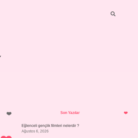
Sidebar
betexper giriş
Son Yazılar
Eğlenceli gençlik filmleri nelerdir ?
Ağustos 6, 2026