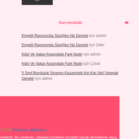
Son yorumlar
Engelli Raporunda Süreğen Ne Demek
için
admin
Engelli Raporunda Süreğen Ne Demek
için
Zafer
Kibir Ve Vakar Arasındaki Fark Nedir
için
admin
Kibir Ve Vakar Arasındaki Fark Nedir
için
Çolak
5 Sınıf Bursluluk Sınavını Kazanmak Için Kaç Net Yapmak
Gerekir
için
admin
 0 726
Telegram: @karabul
ektedir. Bu nedenle, sitedeki içerikleri proaktif olarak denetleme veya