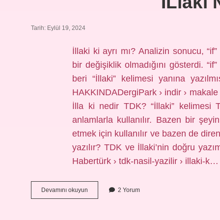
İLlaki 
Tarih: Eylül 19, 2024
İllaki ki ayrı mı? Analizin sonucu, “if
bir değişiklik olmadığını gösterdi. “i
beri “İllaki” kelimesi yanına yazı
HAKKINDADergiPark › indir › makale 
İlla ki nedir TDK? “İllaki” kelimesi T
anlamlarla kullanılır. Bazen bir şey
etmek için kullanılır ve bazen de direnç 
yazılır? TDK ve İllaki’nin doğru yazım
Habertürk › tdk-nasil-yazilir › illaki-k
İLlaki
Devamını okuyun
2 Yorum
Nasıl
Yazılır