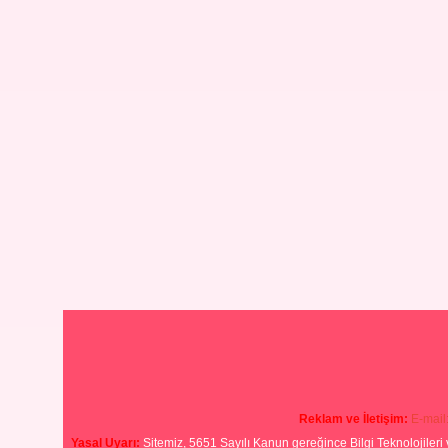
Reklam ve İletişim:
E-mail
Yasal Uyarı:
Sitemiz, 5651 Sayılı Kanun gereğince Bilgi Teknolojileri 