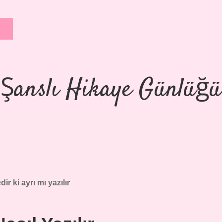
Şanslı Hikaye Günlüğü
dir ki ayrı mı yazılır