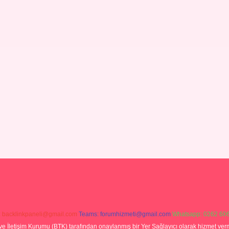
:
backlinkpaneli@gmail.com
Teams:
forumhizmeti@gmail.com
Whatsapp: 0262 606
ve İletişim Kurumu (BTK) tarafından onaylanmış bir Yer Sağlayıcı olarak hizmet verm