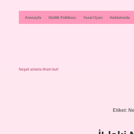
Anasayfa
Gizlilik Politikası
Yasal Uyarı
Hakkımızda
Neşeli anlarla ilham bul!
Etiket:
Ne