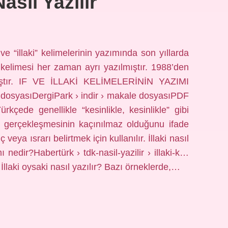
Nasıl Yazılır
” ve “illaki” kelimelerinin yazımında son yıllarda
f” kelimesi her zaman ayrı yazılmıştır. 1988’den
lmıştır. IF VE İLLAKİ KELİMELERİNİN YAZIMI
dosyasıDergiPark › indir › makale dosyasıPDF
ürkçede genellikle “kesinlikle, kesinlikle” gibi
in gerçekleşmesinin kaçınılmaz olduğunu ifade
veya ısrarı belirtmek için kullanılır. İllaki nasıl
ı nedir?Habertürk › tdk-nasil-yazilir › illaki-k…
… İllaki oysaki nasıl yazılır? Bazı örneklerde,…