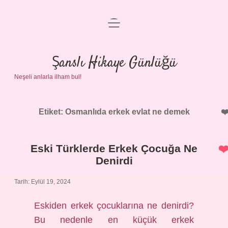
menüyü
Anasayfa
aç
Gizlilik Politikası
Şanslı Hikaye Günlüğü
Neşeli anlarla ilham bul!
Yasal Uyarı
Hakkımızda
Etiket:
Osmanlıda erkek evlat ne demek
Eski Türklerde Erkek Çocuğa Ne
Denirdi
Tarih: Eylül 19, 2024
Eskiden erkek çocuklarına ne denirdi?
Bu nedenle en küçük erkek