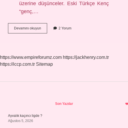
üzerine düşünceler. Eski Türkçe Kenç
“genç,…
Eski
Devamını okuyun
2 Yorum
Türklerde
Erkek
Çocuğa
Ne
Denirdi
https://www.empireforumz.com
https://jackhenry.com.tr
https://iccp.com.tr
Sitemap
Sidebar
Son Yazılar
Ayvalık kaçıncı ligde ?
Ağustos 5, 2026