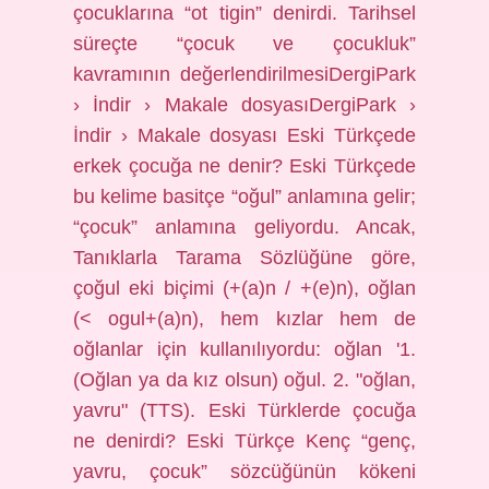
çocuklarına “ot tigin” denirdi. Tarihsel
süreçte “çocuk ve çocukluk”
kavramının değerlendirilmesiDergiPark
› İndir › Makale dosyasıDergiPark ›
İndir › Makale dosyası Eski Türkçede
erkek çocuğa ne denir? Eski Türkçede
bu kelime basitçe “oğul” anlamına gelir;
“çocuk” anlamına geliyordu. Ancak,
Tanıklarla Tarama Sözlüğüne göre,
çoğul eki biçimi (+(a)n / +(e)n), oğlan
(< ogul+(a)n), hem kızlar hem de
oğlanlar için kullanılıyordu: oğlan '1.
(Oğlan ya da kız olsun) oğul. 2. "oğlan,
yavru" (TTS). Eski Türklerde çocuğa
ne denirdi? Eski Türkçe Kenç “genç,
yavru, çocuk” sözcüğünün kökeni