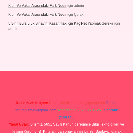
Kibir Ve Vakar Arasındaki Fark Nedir
için
admin
Kibir Ve Vakar Arasındaki Fark Nedir
için
Çolak
5 Sınıf Bursluluk Sınavını Kazanmak Için Kaç Net Yapmak Gerekir
için
admin
iriş
Reklam ve İletişim:
E-mail:
backlinkpaneli@gmail.com
Teams:
forumhizmeti@gmail.com
Whatsapp: 0262 606 0 726
Telegram:
@karabul
Yasal Uyarı:
Sitemiz, 5651 Sayılı Kanun gereğince Bilgi Teknolojileri ve
İletişim Kurumu (BTK) tarafından onaylanmış bir Yer Sağlayıcı olarak