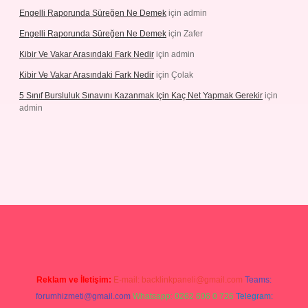
Engelli Raporunda Süreğen Ne Demek
için
admin
Engelli Raporunda Süreğen Ne Demek
için
Zafer
Kibir Ve Vakar Arasındaki Fark Nedir
için
admin
Kibir Ve Vakar Arasındaki Fark Nedir
için
Çolak
5 Sınıf Bursluluk Sınavını Kazanmak Için Kaç Net Yapmak Gerekir
için
admin
iriş
Reklam ve İletişim:
E-mail:
backlinkpaneli@gmail.com
Teams:
forumhizmeti@gmail.com
Whatsapp: 0262 606 0 726
Telegram: