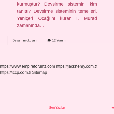
kurmuştur? Devsirme sistemini kim
tanıttı? Devsirme sisteminin temelleri,
Yeniçeri Ocağı’nı kuran I. Murad
zamanında…
Cebeci
Devamını okuyun
12 Yorum
Ocağı
Devşirme
Mi
https://www.empireforumz.com
https://jackhenry.com.tr
https://iccp.com.tr
Sitemap
Sidebar
Son Yazılar