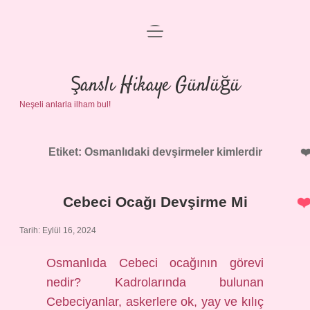
menüyü
Anasayfa
aç
Gizlilik Politikası
Şanslı Hikaye Günlüğü
Neşeli anlarla ilham bul!
Yasal Uyarı
Hakkımızda
Etiket:
Osmanlıdaki devşirmeler kimlerdir
Cebeci Ocağı Devşirme Mi
Tarih: Eylül 16, 2024
Osmanlıda Cebeci ocağının görevi
nedir? Kadrolarında bulunan
Cebeciyanlar, askerlere ok, yay ve kılıç