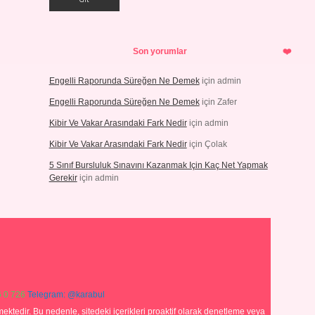
Son yorumlar
Engelli Raporunda Süreğen Ne Demek
için
admin
Engelli Raporunda Süreğen Ne Demek
için
Zafer
Kibir Ve Vakar Arasındaki Fark Nedir
için
admin
Kibir Ve Vakar Arasındaki Fark Nedir
için
Çolak
5 Sınıf Bursluluk Sınavını Kazanmak Için Kaç Net Yapmak
Gerekir
için
admin
 0 726
Telegram: @karabul
ektedir. Bu nedenle, sitedeki içerikleri proaktif olarak denetleme veya