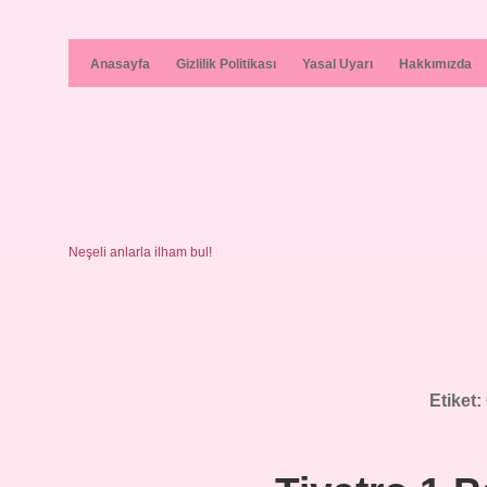
Anasayfa
Gizlilik Politikası
Yasal Uyarı
Hakkımızda
Neşeli anlarla ilham bul!
Etiket: