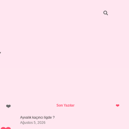
Sidebar
betexper giriş
Son Yazılar
Ayvalık kaçıncı ligde ?
Ağustos 5, 2026