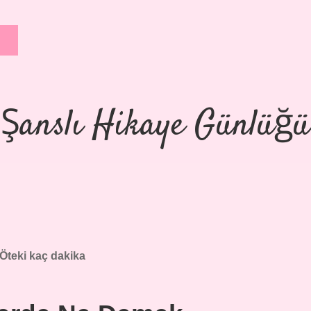
Şanslı Hikaye Günlüğü
Öteki kaç dakika