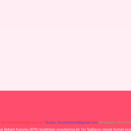
:
backlinkpaneli@gmail.com
Teams:
forumhizmeti@gmail.com
Whatsapp: 0262 606
ve İletişim Kurumu (BTK) tarafından onaylanmış bir Yer Sağlayıcı olarak hizmet verm