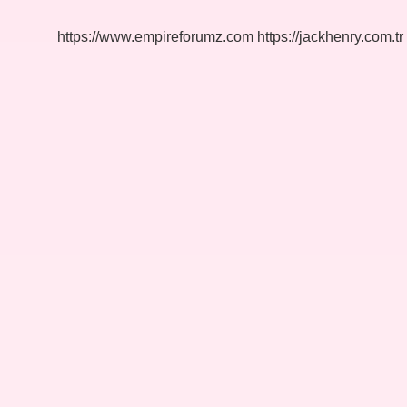
Demek
https://www.empireforumz.com
https://jackhenry.com.tr