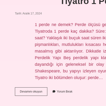
Tiyatro 1 
Tarih: Aralık 17, 2024
1 perde ne demek? Perde ölçüsü genell
Tiyatroda 1 perde kaç dakika? Süre: 
saat? Yaklaşık iki buçuk saat süren iki
pişmanlıkları, mutlulukları kısacası h
masalmış gibi aktarılıyor. Dikkatl
Perdelik Yapı Beş perdelik yapı kl
dayandığı için geleneksel bir olay ö
Shakespeare, bu yapıyı izleyen oyun
Tiyatro iki bölümden oluşur: perde…
Tiyatro
Devamını okuyun
Yorum Bırak
1
Perde
Ne