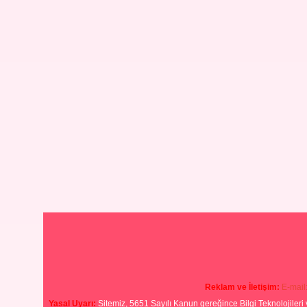
Reklam ve İletişim:
E-mail
Yasal Uyarı:
Sitemiz, 5651 Sayılı Kanun gereğince Bilgi Teknolojileri 