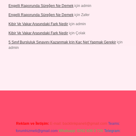
Engelli Raporunda Süreğen Ne Demek
için
admin
Engelli Raporunda Süreğen Ne Demek
için
Zafer
Kibir Ve Vakar Arasındaki Fark Nedir
için
admin
Kibir Ve Vakar Arasındaki Fark Nedir
için
Çolak
5 Sınıf Bursluluk Sınavını Kazanmak Için Kaç Net Yapmak Gerekir
için
admin
giriş
Reklam ve İletişim:
E-mail:
backlinkpaneli@gmail.com
Teams:
forumhizmeti@gmail.com
Whatsapp: 0262 606 0 726
Telegram: