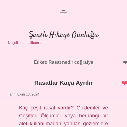
menüyü
Anasayfa
aç
Gizlilik Politikası
Şanslı Hikaye Günlüğü
Neşeli anlarla ilham bul!
Yasal Uyarı
Hakkımızda
Etiket:
Rasat nedir coğrafya
Rasatlar Kaça Ayrılır
Tarih: Ekim 13, 2024
Kaç çeşit rasat vardır? Gözlemler ve
Çeşitleri Ölçümler veya herhangi bir
alet kullanılmadan yapılan gözlemlere