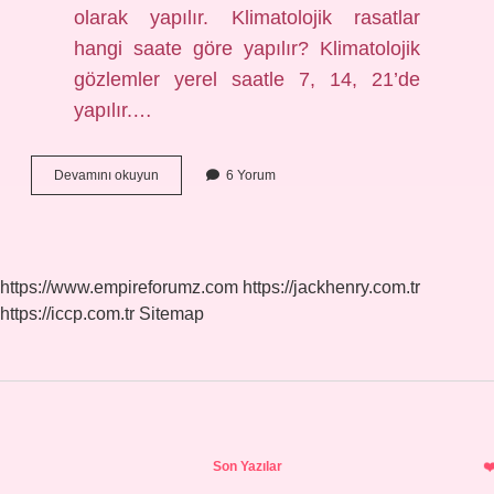
olarak yapılır. Klimatolojik rasatlar
hangi saate göre yapılır? Klimatolojik
gözlemler yerel saatle 7, 14, 21’de
yapılır.…
Rasatlar
Devamını okuyun
6 Yorum
Kaça
Ayrılır
https://www.empireforumz.com
https://jackhenry.com.tr
https://iccp.com.tr
Sitemap
Sidebar
Son Yazılar