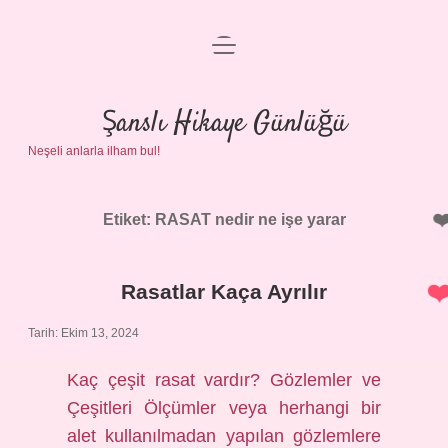
menüyü
Anasayfa
aç
Gizlilik Politikası
Şanslı Hikaye Günlüğü
Neşeli anlarla ilham bul!
Yasal Uyarı
Hakkımızda
Etiket:
RASAT nedir ne işe yarar
Rasatlar Kaça Ayrılır
Tarih: Ekim 13, 2024
Kaç çeşit rasat vardır? Gözlemler ve
Çeşitleri Ölçümler veya herhangi bir
alet kullanılmadan yapılan gözlemlere