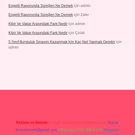
Engelli Raporunda Süreğen Ne Demek
için
admin
Engelli Raporunda Süreğen Ne Demek
için
Zafer
Kibir Ve Vakar Arasındaki Fark Nedir
için
admin
Kibir Ve Vakar Arasındaki Fark Nedir
için
Çolak
5 Sınıf Bursluluk Sınavını Kazanmak Için Kaç Net Yapmak Gerekir
için
admin
Reklam ve İletişim:
E-mail:
backlinkpaneli@gmail.com
Teams:
forumhizmeti@gmail.com
Whatsapp: 0262 606 0 726
Telegram: