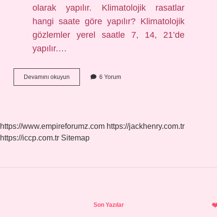
olarak yapılır. Klimatolojik rasatlar
hangi saate göre yapılır? Klimatolojik
gözlemler yerel saatle 7, 14, 21’de
yapılır.…
Rasatlar
Devamını okuyun
6 Yorum
Kaça
Ayrılır
https://www.empireforumz.com
https://jackhenry.com.tr
https://iccp.com.tr
Sitemap
Sidebar
Son Yazılar