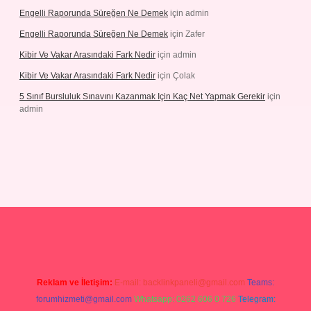
Engelli Raporunda Süreğen Ne Demek
için
admin
Engelli Raporunda Süreğen Ne Demek
için
Zafer
Kibir Ve Vakar Arasındaki Fark Nedir
için
admin
Kibir Ve Vakar Arasındaki Fark Nedir
için
Çolak
5 Sınıf Bursluluk Sınavını Kazanmak Için Kaç Net Yapmak Gerekir
için
admin
iriş
Reklam ve İletişim:
E-mail:
backlinkpaneli@gmail.com
Teams:
forumhizmeti@gmail.com
Whatsapp: 0262 606 0 726
Telegram: