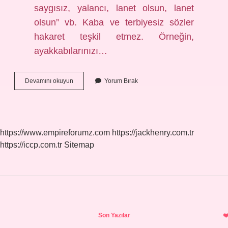
saygısız, yalancı, lanet olsun, lanet
olsun” vb. Kaba ve terbiyesiz sözler
hakaret teşkil etmez. Örneğin,
ayakkabılarınızı…
Kadın
Devamını okuyun
Yorum Bırak
Demek
Hakaret
Mi
https://www.empireforumz.com
https://jackhenry.com.tr
https://iccp.com.tr
Sitemap
Sidebar
Son Yazılar