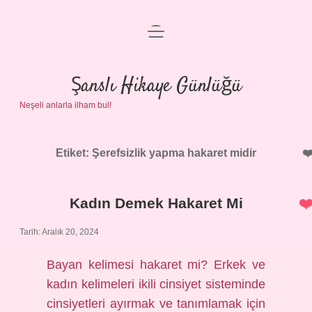
menüyü
Anasayfa
aç
Gizlilik Politikası
Şanslı Hikaye Günlüğü
Neşeli anlarla ilham bul!
Yasal Uyarı
Hakkımızda
Etiket:
Şerefsizlik yapma hakaret midir
Kadın Demek Hakaret Mi
Tarih: Aralık 20, 2024
Bayan kelimesi hakaret mi? Erkek ve
kadın kelimeleri ikili cinsiyet sisteminde
cinsiyetleri ayırmak ve tanımlamak için