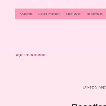
Anasayfa
Gizlilik Politikası
Yasal Uyarı
Hakkımızda
Neşeli anlarla ilham bul!
Etiket:
Sinopt