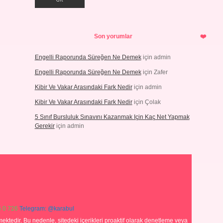
Son yorumlar
Engelli Raporunda Süreğen Ne Demek
için
admin
Engelli Raporunda Süreğen Ne Demek
için
Zafer
Kibir Ve Vakar Arasındaki Fark Nedir
için
admin
Kibir Ve Vakar Arasındaki Fark Nedir
için
Çolak
5 Sınıf Bursluluk Sınavını Kazanmak Için Kaç Net Yapmak
Gerekir
için
admin
 0 726
Telegram: @karabul
ektedir. Bu nedenle, sitedeki içerikleri proaktif olarak denetleme veya