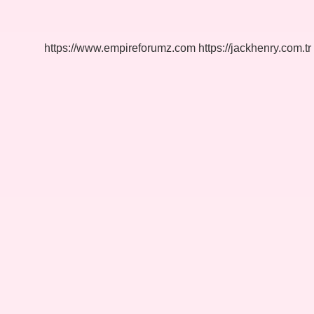
Ayrılır
https://www.empireforumz.com
https://jackhenry.com.tr