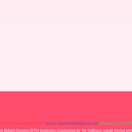
:
backlinkpaneli@gmail.com
Teams:
forumhizmeti@gmail.com
Whatsapp: 0262 606
ve İletişim Kurumu (BTK) tarafından onaylanmış bir Yer Sağlayıcı olarak hizmet verm