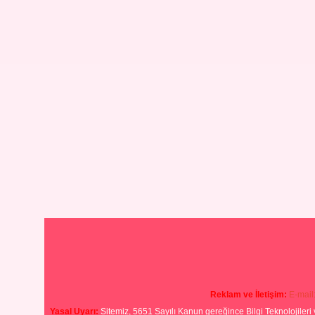
Reklam ve İletişim:
E-mail
Yasal Uyarı:
Sitemiz, 5651 Sayılı Kanun gereğince Bilgi Teknolojileri 