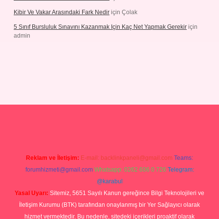
Kibir Ve Vakar Arasındaki Fark Nedir
için
Çolak
5 Sınıf Bursluluk Sınavını Kazanmak Için Kaç Net Yapmak Gerekir
için
admin
iriş
Reklam ve İletişim:
E-mail:
backlinkpaneli@gmail.com
Teams:
forumhizmeti@gmail.com
Whatsapp: 0262 606 0 726
Telegram:
@karabul
Yasal Uyarı:
Sitemiz, 5651 Sayılı Kanun gereğince Bilgi Teknolojileri ve
İletişim Kurumu (BTK) tarafından onaylanmış bir Yer Sağlayıcı olarak
hizmet vermektedir. Bu nedenle, sitedeki içerikleri proaktif olarak