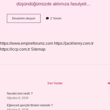
düşündüğümüzde aklımıza fasulyeli…
Güveç
Devamını okuyun
2 Yorum
Iyisi
Nasıl
Anlaşılır
https://www.empireforumz.com
https://jackhenry.com.tr
https://iccp.com.tr
Sitemap
Sidebar
Son Yazılar
Necdet ismi nedir ?
Ağustos 8, 2026
Eğlenceli gençlik filmleri nelerdir ?
Ağustos 6, 2026