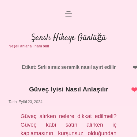
menüyü
Anasayfa
aç
Gizlilik Politikası
Şanslı Hikaye Günlüğü
Neşeli anlarla ilham bul!
Yasal Uyarı
Hakkımızda
Etiket:
Sırlı sırsız seramik nasıl ayırt edilir
Güveç Iyisi Nasıl Anlaşılır
Tarih: Eylül 23, 2024
Güveç alırken nelere dikkat edilmeli?
Güveç kabı satın alırken iç
kaplamasının kurşunsuz olduğundan