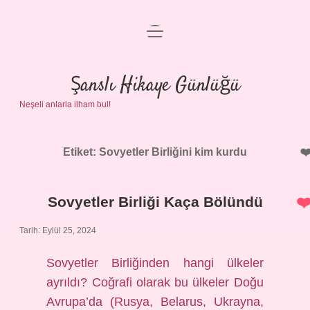
menüyü
Anasayfa
aç
Gizlilik Politikası
Şanslı Hikaye Günlüğü
Neşeli anlarla ilham bul!
Yasal Uyarı
Hakkımızda
Etiket:
Sovyetler Birliğini kim kurdu
Sovyetler Birliği Kaça Bölündü
Tarih: Eylül 25, 2024
Sovyetler Birliğinden hangi ülkeler
ayrıldı? Coğrafi olarak bu ülkeler Doğu
Avrupa’da (Rusya, Belarus, Ukrayna,