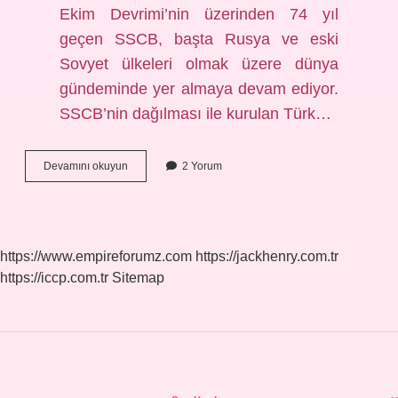
Ekim Devrimi’nin üzerinden 74 yıl
geçen SSCB, başta Rusya ve eski
Sovyet ülkeleri olmak üzere dünya
gündeminde yer almaya devam ediyor.
SSCB’nin dağılması ile kurulan Türk…
Sovyetler
Devamını okuyun
2 Yorum
Birliği
Kaça
Bölündü
https://www.empireforumz.com
https://jackhenry.com.tr
https://iccp.com.tr
Sitemap
Sidebar