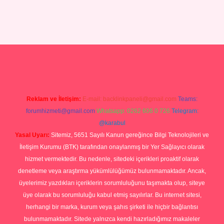
riş
Reklam ve İletişim:
E-mail:
backlinkpaneli@gmail.com
Teams:
forumhizmeti@gmail.com
Whatsapp: 0262 606 0 726
Telegram:
@karabul
Yasal Uyarı:
Sitemiz, 5651 Sayılı Kanun gereğince Bilgi Teknolojileri ve
İletişim Kurumu (BTK) tarafından onaylanmış bir Yer Sağlayıcı olarak
hizmet vermektedir. Bu nedenle, sitedeki içerikleri proaktif olarak
denetleme veya araştırma yükümlülüğümüz bulunmamaktadır. Ancak,
üyelerimiz yazdıkları içeriklerin sorumluluğunu taşımakta olup, siteye
üye olarak bu sorumluluğu kabul etmiş sayılırlar. Bu internet sitesi,
herhangi bir marka, kurum veya şahıs şirketi ile hiçbir bağlantısı
bulunmamaktadır. Sitede yalnızca kendi hazırladığımız makaleler