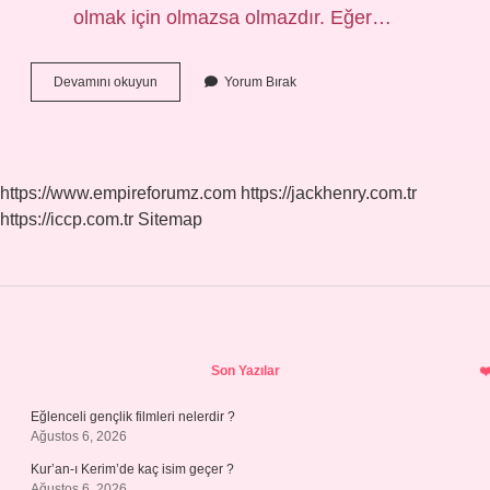
olmak için olmazsa olmazdır. Eğer…
Spor
Devamını okuyun
Yorum Bırak
Salonu
Ne
Için
Kullanılır
https://www.empireforumz.com
https://jackhenry.com.tr
https://iccp.com.tr
Sitemap
Sidebar
Son Yazılar
Eğlenceli gençlik filmleri nelerdir ?
Ağustos 6, 2026
Kur’an-ı Kerim’de kaç isim geçer ?
Ağustos 6, 2026