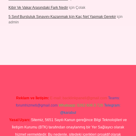
Kibir Ve Vakar Arasındaki Fark Nedir
için
Çolak
5 Sınıf Bursluluk Sınavını Kazanmak Için Kaç Net Yapmak Gerekir
için
admin
giriş
Reklam ve İletişim:
E-mail:
backlinkpaneli@gmail.com
Teams:
forumhizmeti@gmail.com
Whatsapp: 0262 606 0 726
Telegram:
@karabul
Yasal Uyarı:
Sitemiz, 5651 Sayılı Kanun gereğince Bilgi Teknolojileri ve
İletişim Kurumu (BTK) tarafından onaylanmış bir Yer Sağlayıcı olarak
hizmet vermektedir. Bu nedenle, sitedeki içerikleri proaktif olarak