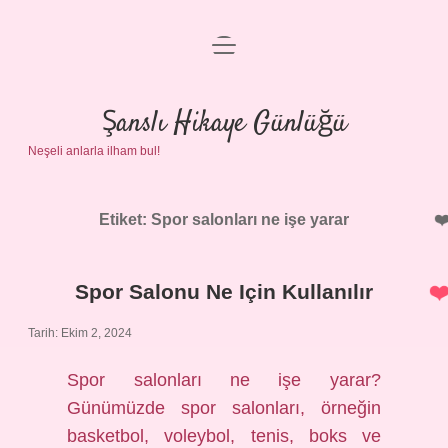
menüyü
Anasayfa
aç
Gizlilik Politikası
Şanslı Hikaye Günlüğü
Neşeli anlarla ilham bul!
Yasal Uyarı
Hakkımızda
Etiket:
Spor salonları ne işe yarar
Spor Salonu Ne Için Kullanılır
Tarih: Ekim 2, 2024
Spor salonları ne işe yarar?
Günümüzde spor salonları, örneğin
basketbol, ​​voleybol, tenis, boks ve