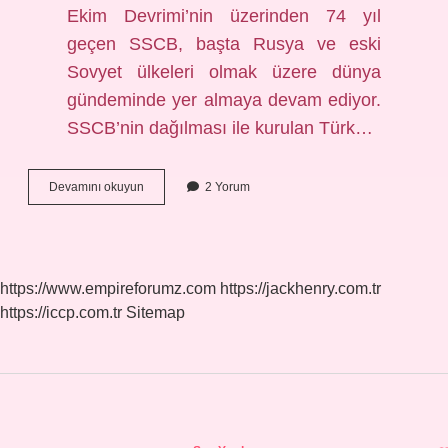
Ekim Devrimi’nin üzerinden 74 yıl
geçen SSCB, başta Rusya ve eski
Sovyet ülkeleri olmak üzere dünya
gündeminde yer almaya devam ediyor.
SSCB’nin dağılması ile kurulan Türk…
Sovyetler
Devamını okuyun
2 Yorum
Birliği
Kaça
Bölündü
https://www.empireforumz.com
https://jackhenry.com.tr
https://iccp.com.tr
Sitemap
Sidebar