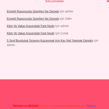
Son yorumlar
Engelli Raporunda Süreğen Ne Demek
için
admin
Engelli Raporunda Süreğen Ne Demek
için
Zafer
Kibir Ve Vakar Arasındaki Fark Nedir
için
admin
Kibir Ve Vakar Arasındaki Fark Nedir
için
Çolak
5 Sınıf Bursluluk Sınavını Kazanmak Için Kaç Net Yapmak Gerekir
için
admin
iriş
Reklam ve İletişim:
E-mail:
backlinkpaneli@gmail.com
Teams: