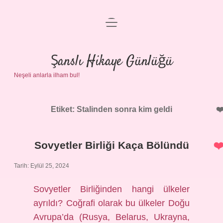
menüyü
Anasayfa
aç
Gizlilik Politikası
Şanslı Hikaye Günlüğü
Neşeli anlarla ilham bul!
Yasal Uyarı
Hakkımızda
Etiket:
Stalinden sonra kim geldi
Sovyetler Birliği Kaça Bölündü
Tarih: Eylül 25, 2024
Sovyetler Birliğinden hangi ülkeler
ayrıldı? Coğrafi olarak bu ülkeler Doğu
Avrupa’da (Rusya, Belarus, Ukrayna,