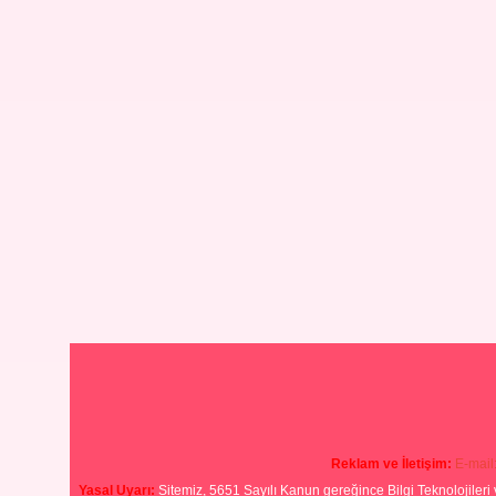
Reklam ve İletişim:
E-mail
Yasal Uyarı:
Sitemiz, 5651 Sayılı Kanun gereğince Bilgi Teknolojileri 