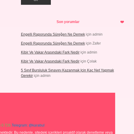
Son yorumlar
Engelli Raporunda Süreğen Ne Demek
için
admin
Engelli Raporunda Süreğen Ne Demek
için
Zafer
Kibir Ve Vakar Arasındaki Fark Nedir
için
admin
Kibir Ve Vakar Arasındaki Fark Nedir
için
Çolak
5 Sınıf Bursluluk Sınavını Kazanmak Için Kaç Net Yapmak
Gerekir
için
admin
 0 726
Telegram: @karabul
ektedir. Bu nedenle, sitedeki içerikleri proaktif olarak denetleme veya