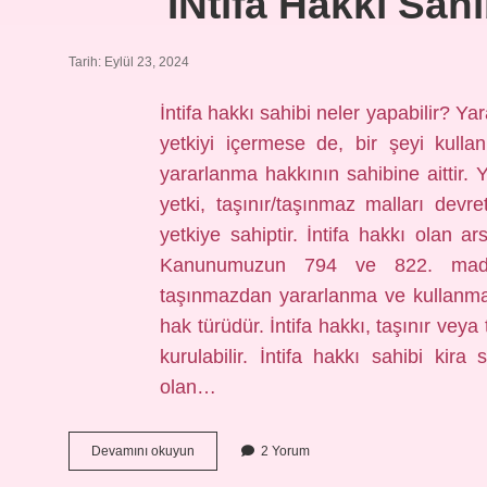
İNtifa Hakkı Sah
Tarih: Eylül 23, 2024
İntifa hakkı sahibi neler yapabilir? Y
yetkiyi içermese de, bir şeyi kull
yararlanma hakkının sahibine aittir
yetki, taşınır/taşınmaz malları dev
yetkiye sahiptir. İntifa hakkı olan a
Kanunumuzun 794 ve 822. maddel
taşınmazdan yararlanma ve kullanma ha
hak türüdür. İntifa hakkı, taşınır vey
kurulabilir. İntifa hakkı sahibi kir
olan…
İNtifa
Devamını okuyun
2 Yorum
Hakkı