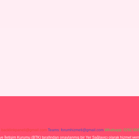
:
backlinkpaneli@gmail.com
Teams:
forumhizmeti@gmail.com
Whatsapp: 0262 606
ve İletişim Kurumu (BTK) tarafından onaylanmış bir Yer Sağlayıcı olarak hizmet verm