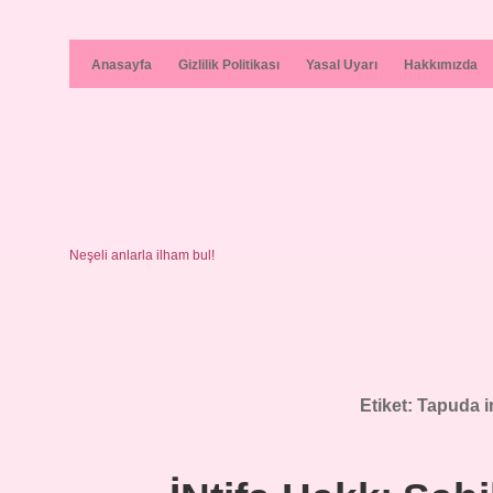
Anasayfa
Gizlilik Politikası
Yasal Uyarı
Hakkımızda
Neşeli anlarla ilham bul!
Etiket:
Tapuda in