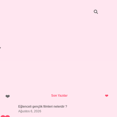
Sidebar
betexper giriş
Son Yazılar
Eğlenceli gençlik filmleri nelerdir ?
Ağustos 6, 2026