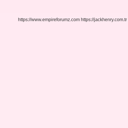
Sahibi
Inşaat
Yapabilir
Mi
https://www.empireforumz.com
https://jackhenry.com.tr