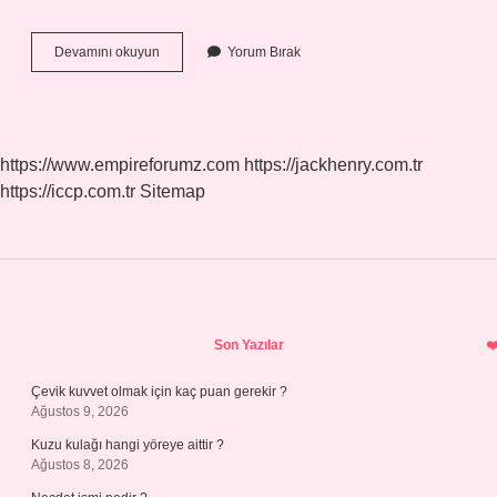
Tarot
Devamını okuyun
Yorum Bırak
Falı
Kesin
Çıkar
Mı
https://www.empireforumz.com
https://jackhenry.com.tr
https://iccp.com.tr
Sitemap
Sidebar
Son Yazılar
Çevik kuvvet olmak için kaç puan gerekir ?
Ağustos 9, 2026
Kuzu kulağı hangi yöreye aittir ?
Ağustos 8, 2026