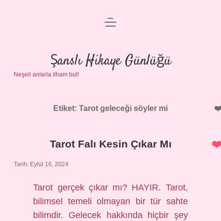
menüyü
Anasayfa
aç
Gizlilik Politikası
Şanslı Hikaye Günlüğü
Neşeli anlarla ilham bul!
Yasal Uyarı
Hakkımızda
Etiket:
Tarot geleceği söyler mi
Tarot Falı Kesin Çıkar Mı
Tarih: Eylül 16, 2024
Tarot gerçek çıkar mı? HAYIR. Tarot,
bilimsel temeli olmayan bir tür sahte
bilimdir. Gelecek hakkında hiçbir şey