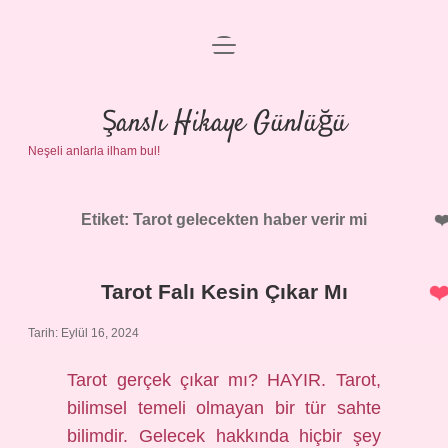
menüyü
Anasayfa
aç
Gizlilik Politikası
Şanslı Hikaye Günlüğü
Neşeli anlarla ilham bul!
Yasal Uyarı
Hakkımızda
Etiket:
Tarot gelecekten haber verir mi
Tarot Falı Kesin Çıkar Mı
Tarih: Eylül 16, 2024
Tarot gerçek çıkar mı? HAYIR. Tarot,
bilimsel temeli olmayan bir tür sahte
bilimdir. Gelecek hakkında hiçbir şey