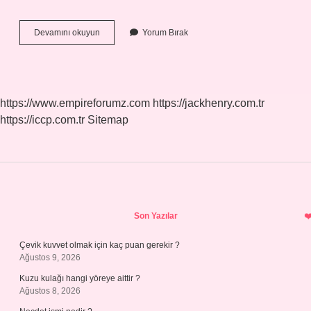
Tarot
Devamını okuyun
Yorum Bırak
Falı
Kesin
Çıkar
Mı
https://www.empireforumz.com
https://jackhenry.com.tr
https://iccp.com.tr
Sitemap
Sidebar
Son Yazılar
Çevik kuvvet olmak için kaç puan gerekir ?
Ağustos 9, 2026
Kuzu kulağı hangi yöreye aittir ?
Ağustos 8, 2026