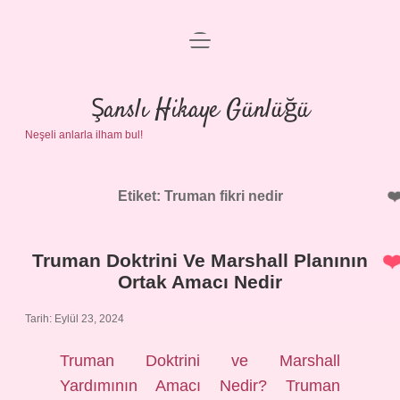
menüyü
Anasayfa
aç
Gizlilik Politikası
Şanslı Hikaye Günlüğü
Neşeli anlarla ilham bul!
Yasal Uyarı
Hakkımızda
Etiket:
Truman fikri nedir
Truman Doktrini Ve Marshall Planının
Ortak Amacı Nedir
Tarih: Eylül 23, 2024
Truman Doktrini ve Marshall
Yardımının Amacı Nedir? Truman