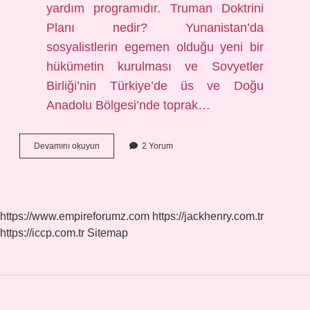
yardım programıdır. Truman Doktrini
Planı nedir? Yunanistan’da
sosyalistlerin egemen olduğu yeni bir
hükümetin kurulması ve Sovyetler
Birliği’nin Türkiye’de üs ve Doğu
Anadolu Bölgesi’nde toprak…
Truman
Devamını okuyun
2 Yorum
Doktrini
Ve
Marshall
Planının
Ortak
https://www.empireforumz.com
https://jackhenry.com.tr
Amacı
https://iccp.com.tr
Sitemap
Nedir