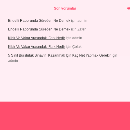
Son yorumlar
Engelli Raporunda Süreğen Ne Demek
için
admin
Engelli Raporunda Süreğen Ne Demek
için
Zafer
Kibir Ve Vakar Arasındaki Fark Nedir
için
admin
Kibir Ve Vakar Arasındaki Fark Nedir
için
Çolak
5 Sınıf Bursluluk Sınavını Kazanmak Için Kaç Net Yapmak Gerekir
için
admin
iş