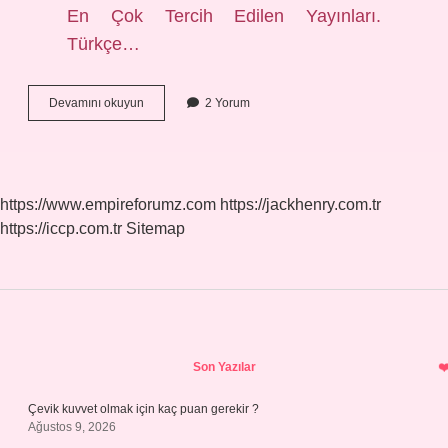
En Çok Tercih Edilen Yayınları.
Türkçe…
Tdk
Devamını okuyun
2 Yorum
Türkçe
Sözlük
Kaç
Kelime
Var
https://www.empireforumz.com
https://jackhenry.com.tr
https://iccp.com.tr
Sitemap
Sidebar
Son Yazılar
Çevik kuvvet olmak için kaç puan gerekir ?
Ağustos 9, 2026