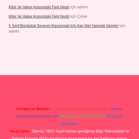
Kibir Ve Vakar Arasındaki Fark Nedir
için
admin
Kibir Ve Vakar Arasındaki Fark Nedir
için
Çolak
5 Sınıf Bursluluk Sınavını Kazanmak Için Kaç Net Yapmak Gerekir
için
admin
iriş
Reklam ve İletişim:
E-mail:
backlinkpaneli@gmail.com
Teams:
forumhizmeti@gmail.com
Whatsapp: 0262 606 0 726
Telegram:
@karabul
Yasal Uyarı:
Sitemiz, 5651 Sayılı Kanun gereğince Bilgi Teknolojileri ve
İletişim Kurumu (BTK) tarafından onaylanmış bir Yer Sağlayıcı olarak