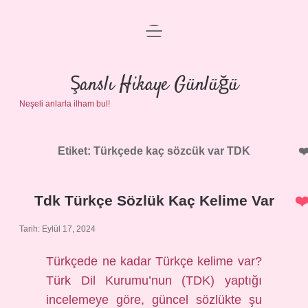
menüyü
Anasayfa
aç
Gizlilik Politikası
Şanslı Hikaye Günlüğü
Neşeli anlarla ilham bul!
Yasal Uyarı
Hakkımızda
Etiket:
Türkçede kaç sözcük var TDK
Tdk Türkçe Sözlük Kaç Kelime Var
Tarih: Eylül 17, 2024
Türkçede ne kadar Türkçe kelime var?
Türk Dil Kurumu’nun (TDK) yaptığı
incelemeye göre, güncel sözlükte şu