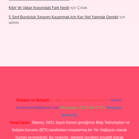
Kibir Ve Vakar Arasındaki Fark Nedir
için
Çolak
5 Sınıf Bursluluk Sınavını Kazanmak Için Kaç Net Yapmak Gerekir
için
admin
giriş
Reklam ve İletişim:
E-mail:
backlinkpaneli@gmail.com
Teams:
forumhizmeti@gmail.com
Whatsapp: 0262 606 0 726
Telegram:
@karabul
Yasal Uyarı:
Sitemiz, 5651 Sayılı Kanun gereğince Bilgi Teknolojileri ve
İletişim Kurumu (BTK) tarafından onaylanmış bir Yer Sağlayıcı olarak
hizmet vermektedir. Bu nedenle, sitedeki içerikleri proaktif olarak