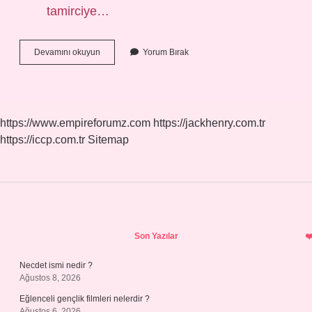
tamirciye…
Vedia
Devamını okuyun
Yorum Bırak
Borcu
Nedir
https://www.empireforumz.com
https://jackhenry.com.tr
https://iccp.com.tr
Sitemap
Sidebar
Son Yazılar
Necdet ismi nedir ?
Ağustos 8, 2026
Eğlenceli gençlik filmleri nelerdir ?
Ağustos 6, 2026