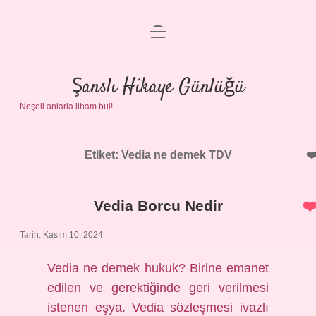
menüyü
Anasayfa
aç
Gizlilik Politikası
Şanslı Hikaye Günlüğü
Neşeli anlarla ilham bul!
Yasal Uyarı
Hakkımızda
Etiket:
Vedia ne demek TDV
Vedia Borcu Nedir
Tarih: Kasım 10, 2024
Vedia ne demek hukuk? Birine emanet
edilen ve gerektiğinde geri verilmesi
istenen eşya. Vedia sözleşmesi ivazlı