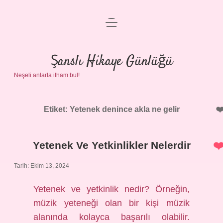
menüyü
Anasayfa
aç
Gizlilik Politikası
Şanslı Hikaye Günlüğü
Neşeli anlarla ilham bul!
Yasal Uyarı
Hakkımızda
Etiket:
Yetenek denince akla ne gelir
Yetenek Ve Yetkinlikler Nelerdir
Tarih: Ekim 13, 2024
Yetenek ve yetkinlik nedir? Örneğin,
müzik yeteneği olan bir kişi müzik
alanında kolayca başarılı olabilir.