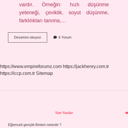
vardır. Örneğin: hızlı düşünme
yeteneği, çeviklik, soyut düşünme,
farklılıkları tanıma,…
Yetenek
Devamını okuyun
6 Yorum
Ve
Yetkinlikler
Nelerdir
https://www.empireforumz.com
https://jackhenry.com.tr
https://iccp.com.tr
Sitemap
Sidebar
Son Yazılar
Eğlenceli gençlik filmleri nelerdir ?