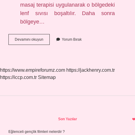
masaj terapisi uygulanarak o bölgedeki
lenf sıvısı boşaltılır. Daha sonra
bölgeye…
Lenf
Devamını okuyun
Yorum Bırak
Sıvısı
Vücuttan
Nasıl
Atılır
https://www.empireforumz.com
https://jackhenry.com.tr
https://iccp.com.tr
Sitemap
Sidebar
Son Yazılar
Eğlenceli gençlik filmleri nelerdir ?