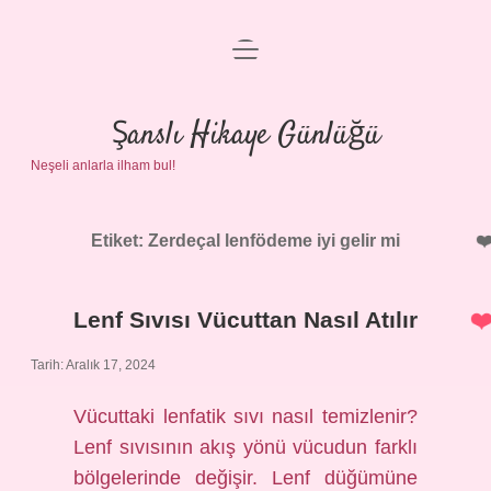
menüyü
Anasayfa
aç
Gizlilik Politikası
Şanslı Hikaye Günlüğü
Neşeli anlarla ilham bul!
Yasal Uyarı
Hakkımızda
Etiket:
Zerdeçal lenfödeme iyi gelir mi
Lenf Sıvısı Vücuttan Nasıl Atılır
Tarih: Aralık 17, 2024
Vücuttaki lenfatik sıvı nasıl temizlenir?
Lenf sıvısının akış yönü vücudun farklı
bölgelerinde değişir. Lenf düğümüne