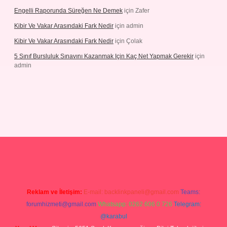
Engelli Raporunda Süreğen Ne Demek
için
Zafer
Kibir Ve Vakar Arasındaki Fark Nedir
için
admin
Kibir Ve Vakar Arasındaki Fark Nedir
için
Çolak
5 Sınıf Bursluluk Sınavını Kazanmak Için Kaç Net Yapmak Gerekir
için
admin
iriş
Reklam ve İletişim:
E-mail:
backlinkpaneli@gmail.com
Teams:
forumhizmeti@gmail.com
Whatsapp: 0262 606 0 726
Telegram:
@karabul