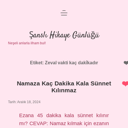
menüyü
Anasayfa
aç
Gizlilik Politikası
Şanslı Hikaye Günlüğü
Neşeli anlarla ilham bul!
Yasal Uyarı
Hakkımızda
Etiket:
Zeval vakti kaç dakîkadır
Namaza Kaç Dakika Kala Sünnet
Kılınmaz
Tarih: Aralık 18, 2024
Ezana 45 dakika kala sünnet kılınır
mı? CEVAP: Namaz kılmak için ezanın