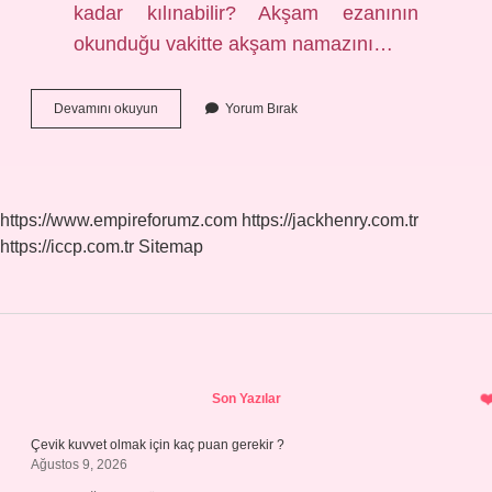
kadar kılınabilir? Akşam ezanının
okunduğu vakitte akşam namazını…
Namaza
Devamını okuyun
Yorum Bırak
Kaç
Dakika
Kala
Sünnet
Kılınmaz
https://www.empireforumz.com
https://jackhenry.com.tr
https://iccp.com.tr
Sitemap
Sidebar
Son Yazılar
Çevik kuvvet olmak için kaç puan gerekir ?
Ağustos 9, 2026