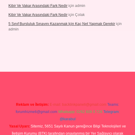
Kibir Ve Vakar Arasındaki Fark Nedir
için
admin
Kibir Ve Vakar Arasındaki Fark Nedir
için
Çolak
5 Sınıf Bursluluk Sınavını Kazanmak Için Kaç Net Yapmak Gerekir
için
admin
exper giriş
Reklam ve İletişim:
E-mail:
backlinkpaneli@gmail.com
Teams:
forumhizmeti@gmail.com
Whatsapp: 0262 606 0 726
Telegram:
@karabul
Yasal Uyarı:
Sitemiz, 5651 Sayılı Kanun gereğince Bilgi Teknolojileri ve
İletişim Kurumu (BTK) tarafından onaylanmış bir Yer Sağlayıcı olarak