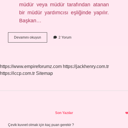
müdür veya müdür tarafından atanan
bir müdür yardımcısı eşliğinde yapılır.
Başkan…
Okul
Devamını okuyun
2 Yorum
Zümre
Toplantı
Başkanı
Kim
Olur
https://www.empireforumz.com
https://jackhenry.com.tr
https://iccp.com.tr
Sitemap
Sidebar
Son Yazılar
Çevik kuvvet olmak için kaç puan gerekir ?