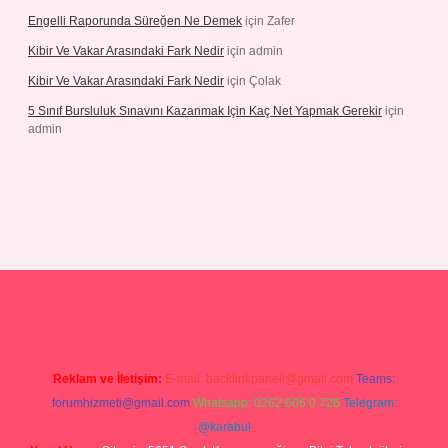
Engelli Raporunda Süreğen Ne Demek
için
Zafer
Kibir Ve Vakar Arasındaki Fark Nedir
için
admin
Kibir Ve Vakar Arasındaki Fark Nedir
için
Çolak
5 Sınıf Bursluluk Sınavını Kazanmak Için Kaç Net Yapmak Gerekir
için
admin
giriş
Reklam ve İletişim:
E-mail:
backlinkpaneli@gmail.com
Teams:
forumhizmeti@gmail.com
Whatsapp: 0262 606 0 726
Telegram:
@karabul