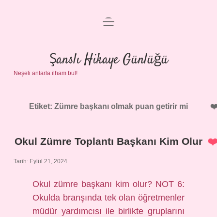
menüyü
Anasayfa
aç
Gizlilik Politikası
Şanslı Hikaye Günlüğü
Neşeli anlarla ilham bul!
Yasal Uyarı
Hakkımızda
Etiket:
Zümre başkanı olmak puan getirir mi
Okul Zümre Toplantı Başkanı Kim Olur
Tarih: Eylül 21, 2024
Okul zümre başkanı kim olur? NOT 6:
Okulda branşında tek olan öğretmenler
müdür yardımcısı ile birlikte gruplarını