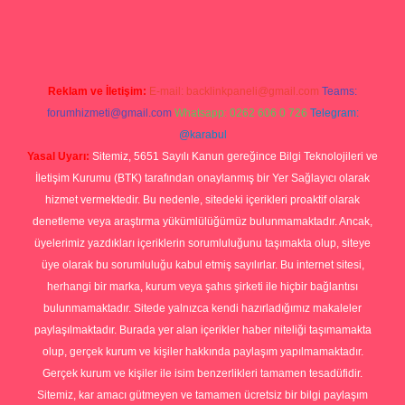
iriş
Reklam ve İletişim:
E-mail:
backlinkpaneli@gmail.com
Teams:
forumhizmeti@gmail.com
Whatsapp: 0262 606 0 726
Telegram:
@karabul
Yasal Uyarı:
Sitemiz, 5651 Sayılı Kanun gereğince Bilgi Teknolojileri ve
İletişim Kurumu (BTK) tarafından onaylanmış bir Yer Sağlayıcı olarak
hizmet vermektedir. Bu nedenle, sitedeki içerikleri proaktif olarak
denetleme veya araştırma yükümlülüğümüz bulunmamaktadır. Ancak,
üyelerimiz yazdıkları içeriklerin sorumluluğunu taşımakta olup, siteye
üye olarak bu sorumluluğu kabul etmiş sayılırlar. Bu internet sitesi,
herhangi bir marka, kurum veya şahıs şirketi ile hiçbir bağlantısı
bulunmamaktadır. Sitede yalnızca kendi hazırladığımız makaleler
paylaşılmaktadır. Burada yer alan içerikler haber niteliği taşımamakta
olup, gerçek kurum ve kişiler hakkında paylaşım yapılmamaktadır.
Gerçek kurum ve kişiler ile isim benzerlikleri tamamen tesadüfidir.
Sitemiz, kar amacı gütmeyen ve tamamen ücretsiz bir bilgi paylaşım