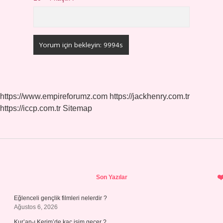
https://www.empireforumz.com
https://jackhenry.com.tr
https://iccp.com.tr
Sitemap
Sidebar
Son Yazılar
Eğlenceli gençlik filmleri nelerdir ?
Ağustos 6, 2026
Kur’an-ı Kerim’de kaç isim geçer ?