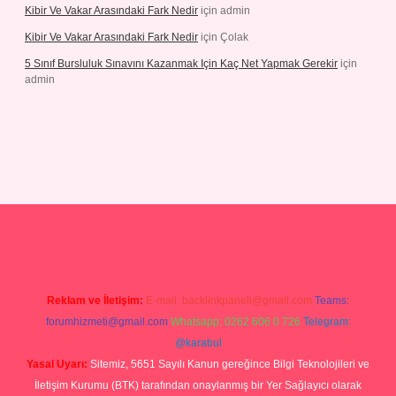
Kibir Ve Vakar Arasındaki Fark Nedir
için
admin
Kibir Ve Vakar Arasındaki Fark Nedir
için
Çolak
5 Sınıf Bursluluk Sınavını Kazanmak Için Kaç Net Yapmak Gerekir
için
admin
iş
Reklam ve İletişim:
E-mail:
backlinkpaneli@gmail.com
Teams:
forumhizmeti@gmail.com
Whatsapp: 0262 606 0 726
Telegram:
@karabul
Yasal Uyarı:
Sitemiz, 5651 Sayılı Kanun gereğince Bilgi Teknolojileri ve
İletişim Kurumu (BTK) tarafından onaylanmış bir Yer Sağlayıcı olarak