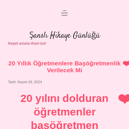
menüyü
Anasayfa
aç
Gizlilik Politikası
Şanslı Hikaye Günlüğü
Neşeli anlarla ilham bul!
Yasal Uyarı
Hakkımızda
20 Yıllık Öğretmenlere Başöğretmenlik
Verilecek Mi
Tarih: Kasım 29, 2024
20 yılını dolduran
öğretmenler
başöğretmen