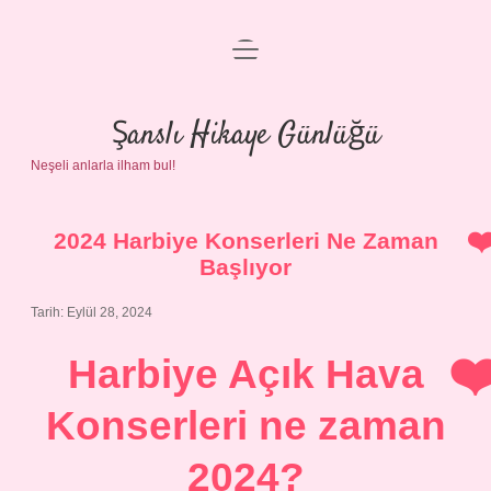
menüyü
Anasayfa
aç
Gizlilik Politikası
Şanslı Hikaye Günlüğü
Neşeli anlarla ilham bul!
Yasal Uyarı
Hakkımızda
2024 Harbiye Konserleri Ne Zaman
Başlıyor
Tarih: Eylül 28, 2024
Harbiye Açık Hava
Konserleri ne zaman
2024?