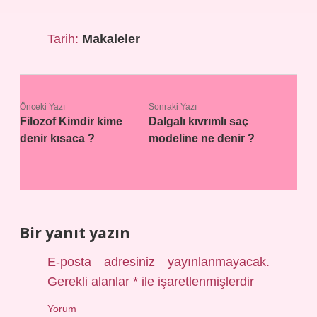
Tarih:
Makaleler
Önceki Yazı
Sonraki Yazı
Filozof Kimdir kime
Dalgalı kıvrımlı saç
denir kısaca ?
modeline ne denir ?
Bir yanıt yazın
E-posta adresiniz yayınlanmayacak.
Gerekli alanlar
*
ile işaretlenmişlerdir
Yorum