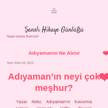
menüyü
Anasayfa
aç
Gizlilik Politikası
Şanslı Hikaye Günlüğü
Neşeli anlarla ilham bul!
Yasal Uyarı
Hakkımızda
Adıyamanın Ne Alınır
Tarih: Ekim 28, 2024
Adıyaman’ın neyi çok
meşhur?
Yazar Notu: Adıyaman’ın Kavurma