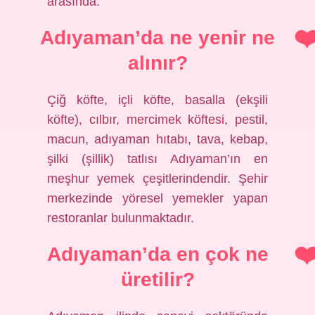
arasında.
Adıyaman’da ne yenir ne
alınır?
Çiğ köfte, içli köfte, basalla (ekşili
köfte), cılbır, mercimek köftesi, pestil,
macun, adıyaman hıtabı, tava, kebap,
şilki (şillik) tatlısı Adıyaman’ın en
meşhur yemek çeşitlerindendir. Şehir
merkezinde yöresel yemekler yapan
restoranlar bulunmaktadır.
Adıyaman’da en çok ne
üretilir?