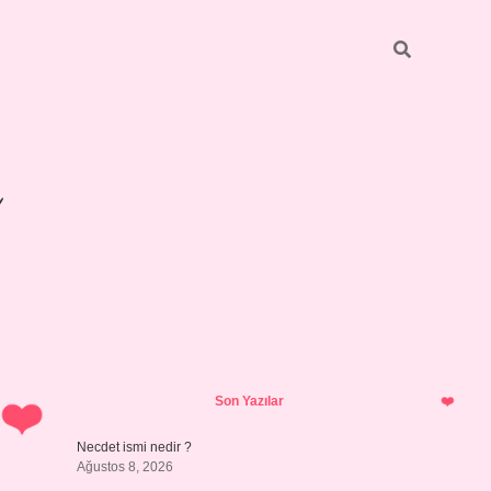
Sidebar
betexper giri
Son Yazılar
Necdet ismi nedir ?
Ağustos 8, 2026