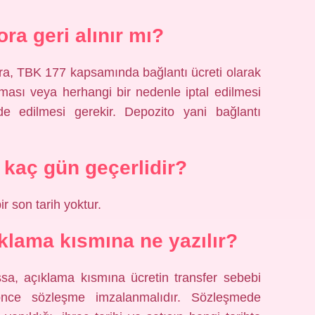
ra geri alınır mı?
ara, TBK 177 kapsamında bağlantı ücreti olarak
lması veya herhangi bir nedenle iptal edilmesi
ade edilmesi gerekir. Depozito yani bağlantı
 kaç gün geçerlidir?
r son tarih yoktur.
klama kısmına ne yazılır?
şsa, açıklama kısmına ücretin transfer sebebi
önce sözleşme imzalanmalıdır. Sözleşmede