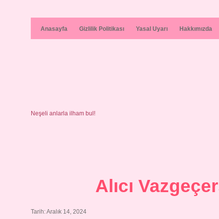
Anasayfa
Gizlilik Politikası
Yasal Uyarı
Hakkımızda
Neşeli anlarla ilham bul!
Alıcı Vazgeçe
Tarih: Aralık 14, 2024