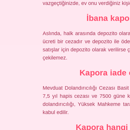
vazgeçtiğinizde, ev onu verdiğiniz kişi
İbana kapor
Aslında, halk arasında depozito olara
ücreti bir cezadır ve depozito ile öd
satışlar için depozito olarak verilirse 
çekilemez.
Kapora iade
Mevduat Dolandırıcılığı Cezası Basit b
7,5 yıl hapis cezası ve 7500 güne k
dolandırıcılığı, Yüksek Mahkeme tarafı
kabul edilir.
Kapora hangi