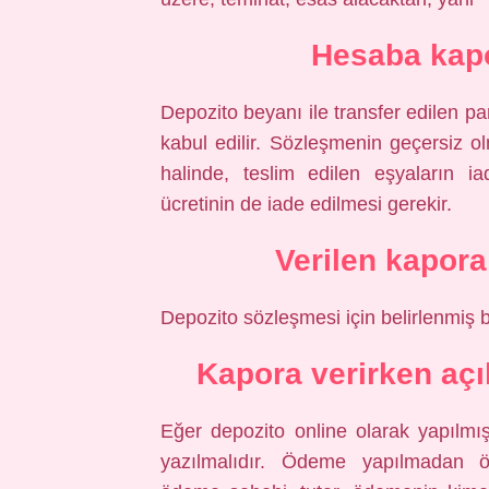
Hesaba kapo
Depozito beyanı ile transfer edilen p
kabul edilir. Sözleşmenin geçersiz o
halinde, teslim edilen eşyaların i
ücretinin de iade edilmesi gerekir.
Verilen kapora
Depozito sözleşmesi için belirlenmiş bi
Kapora verirken açı
Eğer depozito online olarak yapılmı
yazılmalıdır. Ödeme yapılmadan 