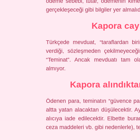
ödeme sebebi, tutar, ödemenin kime ya
gerçekleşeceği gibi bilgiler yer almalıd
Kapora cay
Türkçede mevduat, “taraflardan bir
verdiği, sözleşmeden çekilmeyeceğin
“Teminat”. Ancak mevduatı tam o
almıyor.
Kapora alındıkta
Ödenen para, teminatın “güvence par
altta yatan alacaktan düşülecektir
alıcıya iade edilecektir. Elbette bur
ceza maddeleri vb. gibi nedenlerle), t