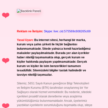
Reklam ve İletişim:
Skype: live:.cid.575569c608265c69
Yasal Uyarı:
Bu internet sitesi, herhangi bir marka,
kurum veya şahıs şirketi ile hiçbir bağlantısı
bulunmamaktadır. Sitede yalnızca kendi hazırladığımız
makaleler paylaşılmaktadır. Burada yer alan içerikler
haber niteliği taşımamakta olup, gerçek kurum ve
kişiler hakkında paylaşım yapılmamaktadır. Gerçek
kurum ve kişiler ile isim benzerlikleri tamamen
tesadüfidir. Sitemizdeki bilgiler taslak halindedir ve
tavsiye niteliği taşımazlar.
Sitemiz, 5651 Sayılı Kanun gereğince Bilgi Teknolojileri
ve İletişim Kurumu (BTK) tarafından onaylanmış bir Yer
Sağlayıcı olarak hizmet vermektedir. Bu nedenle, sitedeki
içerikleri proaktif olarak denetleme veya araştırma
yükümlülüğümüz bulunmamaktadır. Ancak, üyelerimiz
yazdıkları içeriklerin sorumluluğunu taşımakta olup, siteye