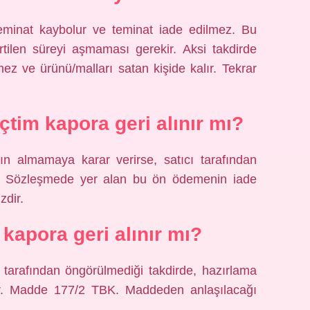
minat kaybolur ve teminat iade edilmez. Bu
rtilen süreyi aşmaması gerekir. Aksi takdirde
lmez ve ürünü/malları satan kişide kalır. Tekrar
tim kapora geri alınır mı?
tın almamaya karar verirse, satıcı tarafından
z. Sözleşmede yer alan bu ön ödemenin iade
zdir.
kapora geri alınır mı?
tarafından öngörülmediği takdirde, hazırlama
ir. Madde 177/2 TBK. Maddeden anlaşılacağı