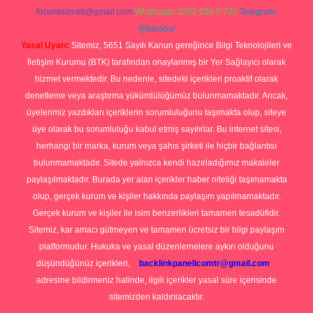
forumhizmeti@gmail.com
Whatsapp: 0262 606 0 726
Telegram:
@karabul
Yasal Uyarı:
Sitemiz, 5651 Sayılı Kanun gereğince Bilgi Teknolojileri ve
İletişim Kurumu (BTK) tarafından onaylanmış bir Yer Sağlayıcı olarak
hizmet vermektedir. Bu nedenle, sitedeki içerikleri proaktif olarak
denetleme veya araştırma yükümlülüğümüz bulunmamaktadır. Ancak,
üyelerimiz yazdıkları içeriklerin sorumluluğunu taşımakta olup, siteye
üye olarak bu sorumluluğu kabul etmiş sayılırlar. Bu internet sitesi,
herhangi bir marka, kurum veya şahıs şirketi ile hiçbir bağlantısı
bulunmamaktadır. Sitede yalnızca kendi hazırladığımız makaleler
paylaşılmaktadır. Burada yer alan içerikler haber niteliği taşımamakta
olup, gerçek kurum ve kişiler hakkında paylaşım yapılmamaktadır.
Gerçek kurum ve kişiler ile isim benzerlikleri tamamen tesadüfidir.
Sitemiz, kar amacı gütmeyen ve tamamen ücretsiz bir bilgi paylaşım
platformudur. Hukuka ve yasal düzenlemelere aykırı olduğunu
düşündüğünüz içerikleri,
backlinkpanelicomtr@gmail.com
adresine bildirmeniz halinde, ilgili içerikler yasal süre içerisinde
sitemizden kaldırılacaktır.