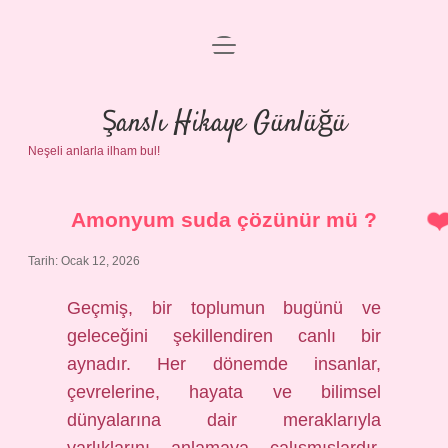
menüyü
Anasayfa
aç
Gizlilik Politikası
Şanslı Hikaye Günlüğü
Neşeli anlarla ilham bul!
Yasal Uyarı
Hakkımızda
Amonyum suda çözünür mü ?
Tarih: Ocak 12, 2026
Geçmiş, bir toplumun bugünü ve
geleceğini şekillendiren canlı bir
aynadır. Her dönemde insanlar,
çevrelerine, hayata ve bilimsel
dünyalarına dair meraklarıyla