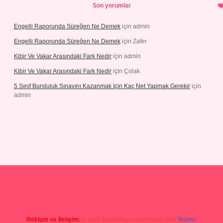
Son yorumlar
Engelli Raporunda Süreğen Ne Demek
için
admin
Engelli Raporunda Süreğen Ne Demek
için
Zafer
Kibir Ve Vakar Arasındaki Fark Nedir
için
admin
Kibir Ve Vakar Arasındaki Fark Nedir
için
Çolak
5 Sınıf Bursluluk Sınavını Kazanmak Için Kaç Net Yapmak Gerekir
için
admin
per giriş
Reklam ve İletişim:
E-mail:
backlinkpaneli@gmail.com
Teams: