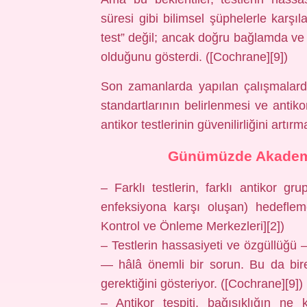
süresi gibi bilimsel şüphelerle karşıl
test” değil; ancak doğru bağlamda ve s
olduğunu gösterdi. ([Cochrane][9])
Son zamanlarda yapılan çalışmalarda
standartlarının belirlenmesi ve antik
antikor testlerinin güvenilirliğini artırm
Günümüzde Akademik 
– Farklı testlerin, farklı antikor gr
enfeksiyona karşı oluşan) hedefleme
Kontrol ve Önleme Merkezleri][2])
– Testlerin hassasiyeti ve özgüllüğü —
— hâlâ önemli bir sorun. Bu da bire
gerektiğini gösteriyor. ([Cochrane][9])
– Antikor tespiti, bağışıklığın n