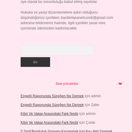
üye olarak bu sorumluluğu kabul etmiş sayılırlar.
Hukuka ve yasal düzenlemelere aykırı olduğunu
düşündüğünüz içerikleri,
backlinkpanelicomtr@gmail.com
adresine bildirmeniz halinde, ilgili içerikler yasal süre
içerisinde sitemizden kaldırılacaktır.
Arama
Son yorumlar
Engelli Raporunda Süreğen Ne Demek
için
admin
Engelli Raporunda Süreğen Ne Demek
için
Zafer
Kibir Ve Vakar Arasındaki Fark Nedir
için
admin
Kibir Ve Vakar Arasındaki Fark Nedir
için
Çolak
5 Sınıf Bursluluk Sınavını Kazanmak Için Kaç Net Yapmak