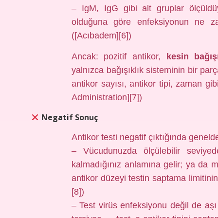
– IgM, IgG gibi alt gruplar ölçüldüy
olduğuna göre enfeksiyonun ne zama
([Acıbadem][6])
Ancak: pozitif antikor,
kesin bağışı
yalnızca bağışıklık sisteminin bir parç
antikor sayısı, antikor tipi, zaman gi
Administration][7])
Negatif Sonuç
Antikor testi negatif çıktığında geneld
– Vücudunuzda ölçülebilir seviye
kalmadığınız anlamına gelir; ya da m
antikor düzeyi testin saptama limitini
[8])
– Test virüs enfeksiyonu değil de aşı