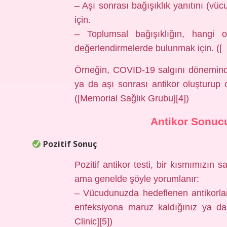
– Aşı sonrası bağışıklık yanıtını (vüc
için.
– Toplumsal bağışıklığın, hangi o
değerlendirmelerde bulunmak için. ([
Örneğin, COVID-19 salgını döneminde 
ya da aşı sonrası antikor oluşturup o
([Memorial Sağlık Grubu][4])
Antikor Sonuc
Pozitif Sonuç
Pozitif antikor testi, bir kısmımızın 
ama genelde şöyle yorumlanır:
– Vücudunuzda hedeflenen antikorlar
enfeksiyona maruz kaldığınız ya da 
Clinic][5])