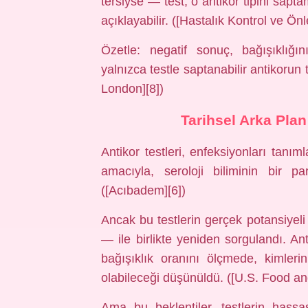
tersiyse — test, o antikor tipini sapt
açıklayabilir. ([Hastalık Kontrol ve Ön
Özetle: negatif sonuç, bağışıklığını
yalnızca testle saptanabilir antikorun 
London][8])
Tarihsel Arka Plan
Antikor testleri, enfeksiyonları tan
amacıyla, seroloji biliminin bir pa
([Acıbadem][6])
Ancak bu testlerin gerçek potansiyeli
— ile birlikte yeniden sorgulandı. Ant
bağışıklık oranını ölçmede, kimleri
olabileceği düşünüldü. ([U.S. Food an
Ama bu beklentiler, testlerin hassas