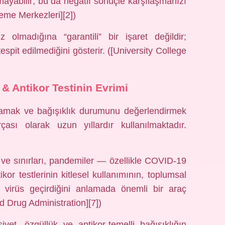
amayabilir; bu da negatif sonuçle karşılaşmanızı
leme Merkezleri][2])
z olmadığına “garantili” bir işaret değildir;
tespit edilmediğini gösterir. ([University College
 & Antikor Testinin Evrimi
ımlamak ve bağışıklık durumunu değerlendirmek
rçası olarak uzun yıllardır kullanılmaktadır.
 ve sınırları, pandemiler — özellikle COVID‑19
ikor testlerinin kitlesel kullanımının, toplumsal
n virüs geçirdiğini anlamada önemli bir araç
d Drug Administration][7])
iyet, özgüllük ve antikor-temelli bağışıklığın