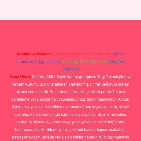
giriş
Reklam ve İletişim:
E-mail:
backlinkpaneli@gmail.com
Teams:
forumhizmeti@gmail.com
Whatsapp: 0262 606 0 726
Telegram:
@karabul
Yasal Uyarı:
Sitemiz, 5651 Sayılı Kanun gereğince Bilgi Teknolojileri ve
İletişim Kurumu (BTK) tarafından onaylanmış bir Yer Sağlayıcı olarak
hizmet vermektedir. Bu nedenle, sitedeki içerikleri proaktif olarak
denetleme veya araştırma yükümlülüğümüz bulunmamaktadır. Ancak,
üyelerimiz yazdıkları içeriklerin sorumluluğunu taşımakta olup, siteye
üye olarak bu sorumluluğu kabul etmiş sayılırlar. Bu internet sitesi,
herhangi bir marka, kurum veya şahıs şirketi ile hiçbir bağlantısı
bulunmamaktadır. Sitede yalnızca kendi hazırladığımız makaleler
paylaşılmaktadır. Burada yer alan içerikler haber niteliği taşımamakta