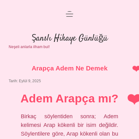
menüyü
Anasayfa
aç
Gizlilik Politikası
Şanslı Hikaye Günlüğü
Neşeli anlarla ilham bul!
Yasal Uyarı
Hakkımızda
Arapça Adem Ne Demek
Tarih: Eylül 9, 2025
Adem Arapça mı?
Birkaç söylentiden sonra; Adem
kelimesi Arap kökenli bir isim değildir.
Söylentilere göre, Arap kökenli olan bu