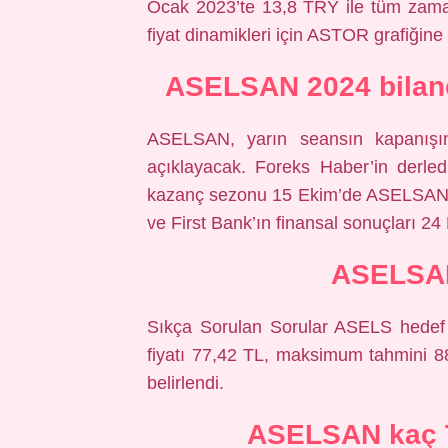
Ocak 2023’te 13,8 TRY ile tüm zaman
fiyat dinamikleri için ASTOR grafiğine
ASELSAN 2024 bilan
ASELSAN, yarın seansın kapanışını
açıklayacak. Foreks Haber’in derled
kazanç sezonu 15 Ekim’de ASELSAN i
ve First Bank’ın finansal sonuçları 2
ASELSAN
Sıkça Sorulan Sorular ASELS hedef f
fiyatı 77,42 TL, maksimum tahmini 8
belirlendi.
ASELSAN kaç T