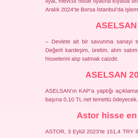
fiyat, mevcut hisse fiyatına kıyasla ön
Aralık 2024’te Borsa İstanbul’da işle
ASELSAN h
– Devlete ait bir savunma sanayi tes
Değerli kardeşim, üretim, alım satım 
hisselerini alıp satmak caizdir.
ASELSAN 20
ASELSAN’ın KAP’a yaptığı açıklamaya 
başına 0,10 TL net temettü ödeyecek.
Astor hisse en
ASTOR, 3 Eylül 2023’te 151,4 TRY i