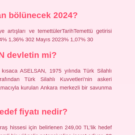
an bölünecek 2024?
artışları ve temettülerTarihTemettü getirisi
24% 1,36% 302 Mayıs 2023% 1,07% 30
 devletin mi?
a kısaca ASELSAN, 1975 yılında Türk Silahlı
afından Türk Silahlı Kuvvetleri’nin askeri
 amacıyla kurulan Ankara merkezli bir savunma
edef fiyatı nedir?
raş hissesi için belirlenen 249,00 TL’lik hedef