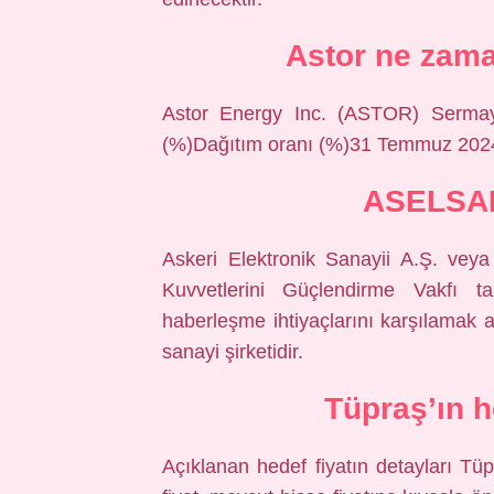
Astor ne zam
Astor Energy Inc. (ASTOR) Sermaye 
(%)Dağıtım oranı (%)31 Temmuz 20
ASELSAN
Askeri Elektronik Sanayii A.Ş. vey
Kuvvetlerini Güçlendirme Vakfı tar
haberleşme ihtiyaçlarını karşılamak
sanayi şirketidir.
Tüpraş’ın h
Açıklanan hedef fiyatın detayları Tüp