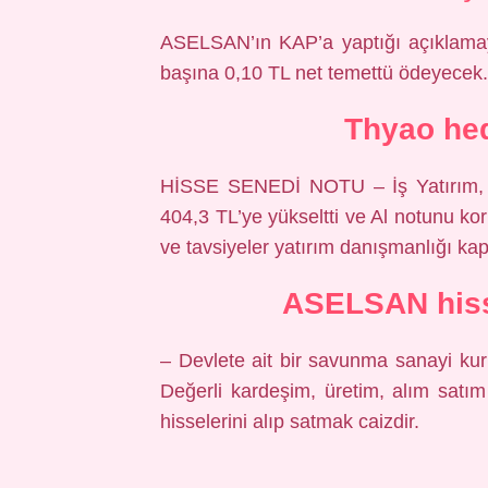
ASELSAN’ın KAP’a yaptığı açıklamaya 
başına 0,10 TL net temettü ödeyecek.
Thyao hed
HİSSE SENEDİ NOTU – İş Yatırım, T
404,3 TL’ye yükseltti ve Al notunu kor
ve tavsiyeler yatırım danışmanlığı ka
ASELSAN hiss
– Devlete ait bir savunma sanayi kuru
Değerli kardeşim, üretim, alım satım 
hisselerini alıp satmak caizdir.