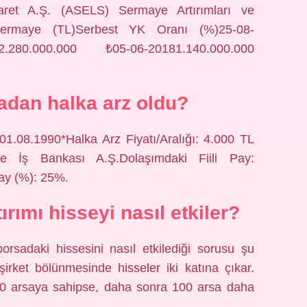
aret A.Ş. (ASELS) Sermaye Artırımları ve
 Sermaye (TL)Serbest YK Oranı (%)25-08-
.280.000.000 ₺05-06-20181.140.000.000
radan halka arz oldu?
: 01.08.1990*Halka Arz Fiyatı/Aralığı: 4.000 TL
e İş Bankası A.Ş.Dolaşımdaki Fiili Pay:
Pay (%): 25%.
rımı hisseyi nasıl etkiler?
borsadaki hissesini nasıl etkilediği sorusu şu
şirket bölünmesinde hisseler iki katına çıkar.
00 arsaya sahipse, daha sonra 100 arsa daha