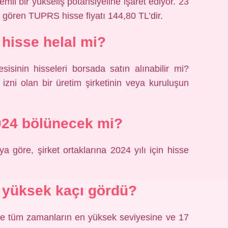
emli bir yükseliş potansiyeline işaret ediyor. 23
m gören TUPRS hisse fiyatı 144,80 TL’dir.
isse helal mi?
isinin hisseleri borsada satın alınabilir mi?
izni olan bir üretim şirketinin veya kuruluşun
24 bölünecek mi?
göre, şirket ortaklarına 2024 yılı için hisse
 yüksek kaçı gördü?
le tüm zamanların en yüksek seviyesine ve 17