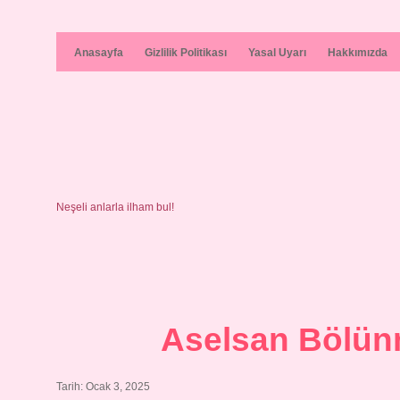
Anasayfa
Gizlilik Politikası
Yasal Uyarı
Hakkımızda
Neşeli anlarla ilham bul!
Aselsan Bölün
Tarih: Ocak 3, 2025