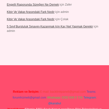
Engelli Raporunda Süreğen Ne Demek
için
Zafer
Kibir Ve Vakar Arasındaki Fark Nedir
için
admin
Kibir Ve Vakar Arasındaki Fark Nedir
için
Çolak
5 Sınıf Bursluluk Sınavını Kazanmak Için Kaç Net Yapmak Gerekir
için
admin
 giriş
Reklam ve İletişim:
E-mail:
backlinkpaneli@gmail.com
Teams:
forumhizmeti@gmail.com
Whatsapp: 0262 606 0 726
Telegram:
@karabul