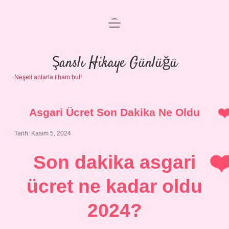
menüyü
Anasayfa
aç
Gizlilik Politikası
Şanslı Hikaye Günlüğü
Neşeli anlarla ilham bul!
Yasal Uyarı
Hakkımızda
Asgari Ücret Son Dakika Ne Oldu
Tarih: Kasım 5, 2024
Son dakika asgari
ücret ne kadar oldu
2024?