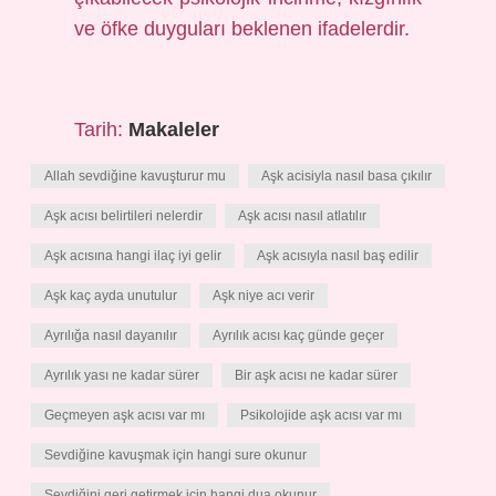
ve öfke duyguları beklenen ifadelerdir.
Tarih:
Makaleler
Allah sevdiğine kavuşturur mu
Aşk acisiyla nasıl basa çıkılır
Aşk acısı belirtileri nelerdir
Aşk acısı nasıl atlatılır
Aşk acısına hangi ilaç iyi gelir
Aşk acısıyla nasıl baş edilir
Aşk kaç ayda unutulur
Aşk niye acı verir
Ayrılığa nasıl dayanılır
Ayrılık acısı kaç günde geçer
Ayrılık yası ne kadar sürer
Bir aşk acısı ne kadar sürer
Geçmeyen aşk acısı var mı
Psikolojide aşk acısı var mı
Sevdiğine kavuşmak için hangi sure okunur
Sevdiğini geri getirmek için hangi dua okunur