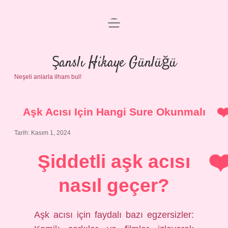
menüyü
Anasayfa
aç
Gizlilik Politikası
Şanslı Hikaye Günlüğü
Neşeli anlarla ilham bul!
Yasal Uyarı
Hakkımızda
Aşk Acısı Için Hangi Sure Okunmalı
Tarih: Kasım 1, 2024
Şiddetli aşk acısı
nasıl geçer?
Aşk acısı için faydalı bazı egzersizler: