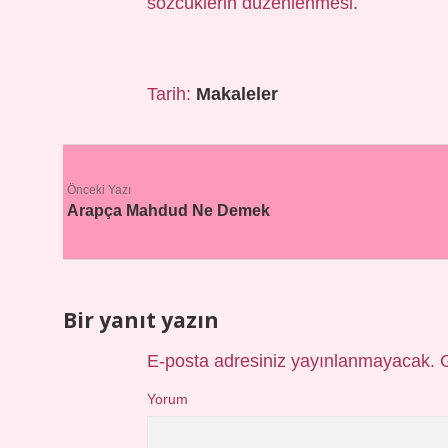
sözcüklerin düzenlenmesi.
Tarih:
Makaleler
Önceki Yazı
Arapça Mahdud Ne Demek
Bir yanıt yazın
E-posta adresiniz yayınlanmayacak.
Yorum