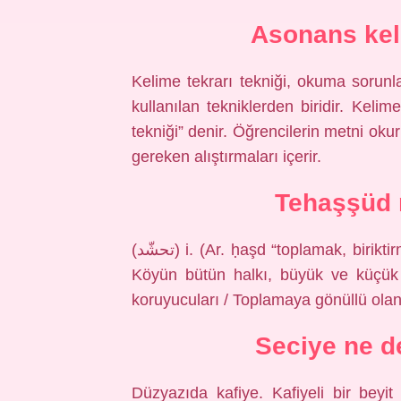
Asonans keli
Kelime tekrarı tekniği, okuma sorunl
kullanılan tekniklerden biridir. Kelim
tekniği” denir. Öğrencilerin metni oku
gereken alıştırmaları içerir.
Tehaşşüd
(ﺗﺤﺸّﺪ) i. (Ar. ḥaşd “toplamak, biriktirmek” teḥaşşud’dan) toplanma, yığılma, meclis:
Köyün bütün halkı, büyük ve küçük /
koruyucuları / Toplamaya gönüllü olanla
Seciye ne d
Düzyazıda kafiye. Kafiyeli bir bey