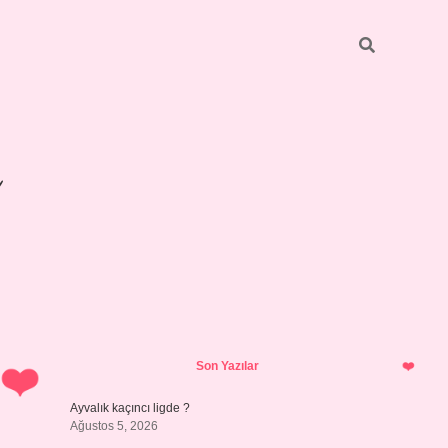
Sidebar
betexper giri
Son Yazılar
Ayvalık kaçıncı ligde ?
Ağustos 5, 2026