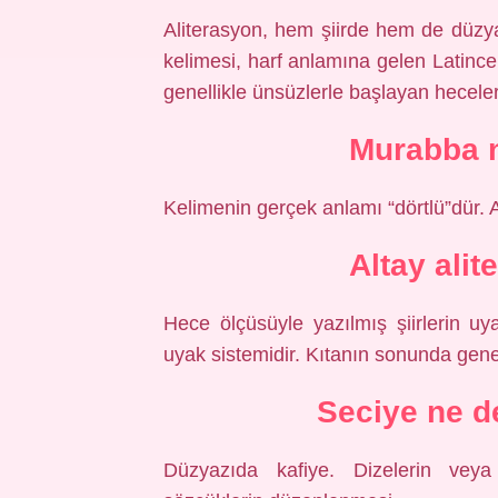
Aliterasyon, hem şiirde hem de düzyaz
kelimesi, harf anlamına gelen Latince 
genellikle ünsüzlerle başlayan heceleri
Murabba 
Kelimenin gerçek anlamı “dörtlü”dür. A
Altay ali
Hece ölçüsüyle yazılmış şiirlerin uy
uyak sistemidir. Kıtanın sonunda genel
Seciye ne d
Düzyazıda kafiye. Dizelerin vey