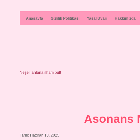
Anasayfa
Gizlilik Politikası
Yasal Uyarı
Hakkımızda
Neşeli anlarla ilham bul!
Asonans 
Tarih: Haziran 13, 2025