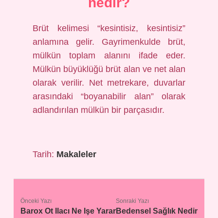
nedir?
Brüt kelimesi “kesintisiz, kesintisiz”
anlamına gelir. Gayrimenkulde brüt,
mülkün toplam alanını ifade eder.
Mülkün büyüklüğü brüt alan ve net alan
olarak verilir. Net metrekare, duvarlar
arasındaki “boyanabilir alan” olarak
adlandırılan mülkün bir parçasıdır.
Tarih:
Makaleler
Önceki Yazı
Sonraki Yazı
Barox Ot Ilacı Ne Işe Yarar
Bedensel Sağlık Nedir