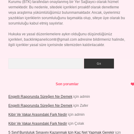
Kurumu (BTK) tarafından onaylanmış bir Yer Sağlayıcı olarak hizmet
vermektedir. Bu nedenle, sitedeki içerikleri proaktif olarak denetleme
veya araştırma yükümlülüğümüz bulunmamaktadır. Ancak, üyelerimiz
yazdıkları içeriklerin sorumluluğunu taşımakta olup, siteye üye olarak bu
sorumluluğu kabul etmiş sayılırlar.
Hukuka ve yasal düzenlemelere aykırı olduğunu düşündüğünüz
içerikleri,
backlinkpanelicomtr@gmail.com
adresine bildirmeniz halinde,
ilgili içerikler yasal süre içerisinde sitemizden kaldırılacaktır.
Arama
Son yorumlar
Engelli Raporunda Süreğen Ne Demek
için
admin
Engelli Raporunda Süreğen Ne Demek
için
Zafer
Kibir Ve Vakar Arasındaki Fark Nedir
için
admin
Kibir Ve Vakar Arasındaki Fark Nedir
için
Çolak
5 Sınıf Bursluluk Sınavını Kazanmak Için Kaç Net Yapmak Gerekir
için