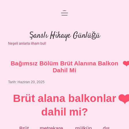
menüyü
Anasayfa
aç
Gizlilik Politikası
Şanslı Hikaye Günlüğü
Neşeli anlarla ilham bul!
Yasal Uyarı
Hakkımızda
Bağımsız Bölüm Brüt Alanına Balkon
Dahil Mi
Tarih: Haziran 20, 2025
Brüt alana balkonlar
dahil mi?
Brüt metrekare, mülkün dış