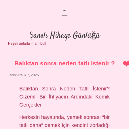
menüyü
Anasayfa
aç
Gizlilik Politikası
Şanslı Hikaye Günlüğü
Neşeli anlarla ilham bul!
Yasal Uyarı
Hakkımızda
Balıktan sonra neden tatlı istenir ?
Tarih: Aralık 7, 2025
Balıktan Sonra Neden Tatlı İstenir?
Gizemli Bir İhtiyacın Ardındaki Komik
Gerçekler
Herkesin hayatında, yemek sonrası “bir
tatlı daha” demek için kendini zorladığı