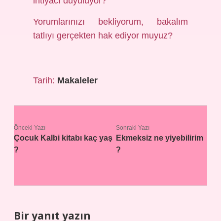
ihtiyacı duyuluyor?
Yorumlarınızı bekliyorum, bakalım
tatlıyı gerçekten hak ediyor muyuz?
Tarih:
Makaleler
Önceki Yazı
Sonraki Yazı
Çocuk Kalbi kitabı kaç yaş
Ekmeksiz ne yiyebilirim
?
?
Bir yanıt yazın