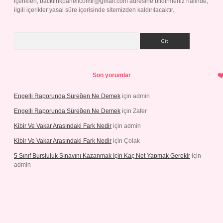
içerikleri,
backlinkpanelicomtr@gmail.com
adresine bildirmeniz halinde,
ilgili içerikler yasal süre içerisinde sitemizden kaldırılacaktır.
Arama
Son yorumlar
Engelli Raporunda Süreğen Ne Demek
için
admin
Engelli Raporunda Süreğen Ne Demek
için
Zafer
Kibir Ve Vakar Arasındaki Fark Nedir
için
admin
Kibir Ve Vakar Arasındaki Fark Nedir
için
Çolak
5 Sınıf Bursluluk Sınavını Kazanmak Için Kaç Net Yapmak Gerekir
için
admin