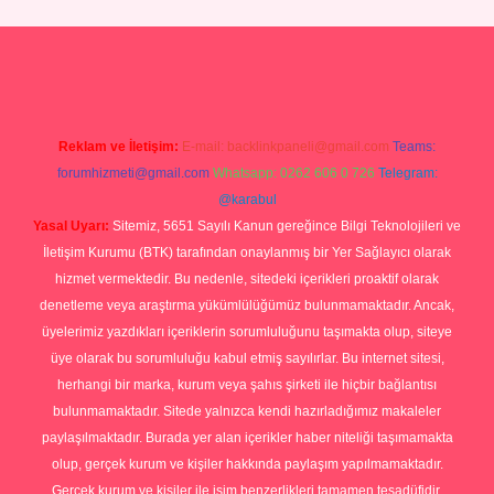
xper giriş
Reklam ve İletişim:
E-mail:
backlinkpaneli@gmail.com
Teams:
forumhizmeti@gmail.com
Whatsapp: 0262 606 0 726
Telegram:
@karabul
Yasal Uyarı:
Sitemiz, 5651 Sayılı Kanun gereğince Bilgi Teknolojileri ve
İletişim Kurumu (BTK) tarafından onaylanmış bir Yer Sağlayıcı olarak
hizmet vermektedir. Bu nedenle, sitedeki içerikleri proaktif olarak
denetleme veya araştırma yükümlülüğümüz bulunmamaktadır. Ancak,
üyelerimiz yazdıkları içeriklerin sorumluluğunu taşımakta olup, siteye
üye olarak bu sorumluluğu kabul etmiş sayılırlar. Bu internet sitesi,
herhangi bir marka, kurum veya şahıs şirketi ile hiçbir bağlantısı
bulunmamaktadır. Sitede yalnızca kendi hazırladığımız makaleler
paylaşılmaktadır. Burada yer alan içerikler haber niteliği taşımamakta
olup, gerçek kurum ve kişiler hakkında paylaşım yapılmamaktadır.
Gerçek kurum ve kişiler ile isim benzerlikleri tamamen tesadüfidir.