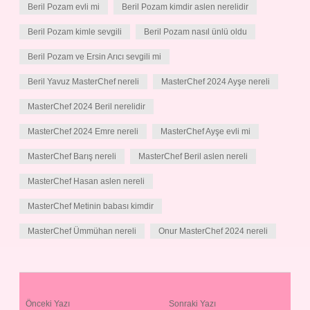
Beril Pozam evli mi
Beril Pozam kimdir aslen nerelidir
Beril Pozam kimle sevgili
Beril Pozam nasıl ünlü oldu
Beril Pozam ve Ersin Arıcı sevgili mi
Beril Yavuz MasterChef nereli
MasterChef 2024 Ayşe nereli
MasterChef 2024 Beril nerelidir
MasterChef 2024 Emre nereli
MasterChef Ayşe evli mi
MasterChef Barış nereli
MasterChef Beril aslen nereli
MasterChef Hasan aslen nereli
MasterChef Metinin babası kimdir
MasterChef Ümmühan nereli
Onur MasterChef 2024 nereli
Önceki Yazı
Sonraki Yazı