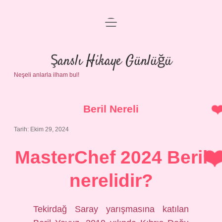
menüyü
Anasayfa
aç
Gizlilik Politikası
Şanslı Hikaye Günlüğü
Neşeli anlarla ilham bul!
Yasal Uyarı
Hakkımızda
Beril Nereli
Tarih: Ekim 29, 2024
MasterChef 2024 Beril
nerelidir?
Tekirdağ Saray yarışmasına katılan