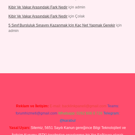
Kibir Ve Vakar Arasındaki Fark Nedir
için
admin
Kibir Ve Vakar Arasındaki Fark Nedir
için
Çolak
5 Sınıf Bursluluk Sınavını Kazanmak Için Kaç Net Yapmak Gerekir
için
admin
iriş
Reklam ve İletişim:
E-mail:
backlinkpaneli@gmail.com
Teams:
forumhizmeti@gmail.com
Whatsapp: 0262 606 0 726
Telegram:
@karabul
Yasal Uyarı:
Sitemiz, 5651 Sayılı Kanun gereğince Bilgi Teknolojileri ve