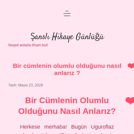
menüyü
Anasayfa
aç
Gizlilik Politikası
Şanslı Hikaye Günlüğü
Neşeli anlarla ilham bul!
Yasal Uyarı
Hakkımızda
Bir cümlenin olumlu olduğunu nasıl
anlarız ?
Tarih: Mayıs 23, 2026
Bir Cümlenin Olumlu
Olduğunu Nasıl Anlarız?
Herkese merhaba! Bugün Uguroflaz